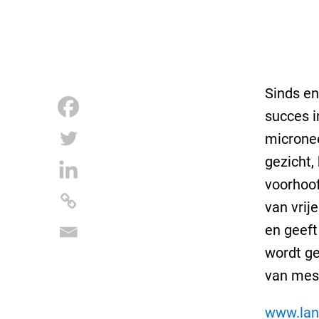
Sinds en
succes i
micronee
gezicht,
voorhoof
van vrij
en geeft
wordt ge
van mes
www.lan