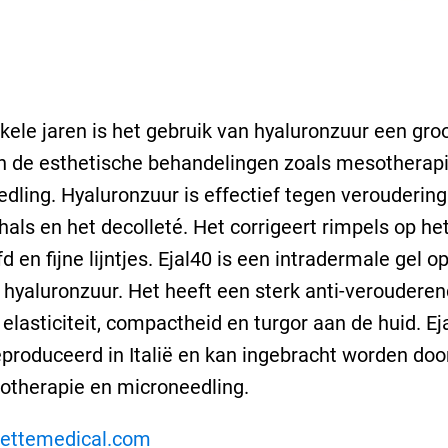
kele jaren is het gebruik van hyaluronzuur een gro
n de esthetische behandelingen zoals mesotherap
dling. Hyaluronzuur is effectief tegen veroudering
 hals en het decolleté. Het corrigeert rimpels op he
d en fijne lijntjes. Ejal40 is een intradermale gel o
e hyaluronzuur. Het heeft een sterk anti-verouderen
 elasticiteit, compactheid en turgor aan de huid. Ej
produceerd in Italië en kan ingebracht worden doo
otherapie en microneedling.
ettemedical.com