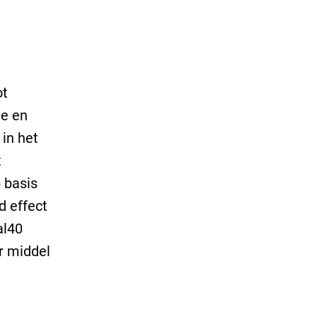
ot
ie en
 in het
t
p basis
d effect
al40
r middel