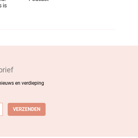
 is
rief
 nieuws en verdieping