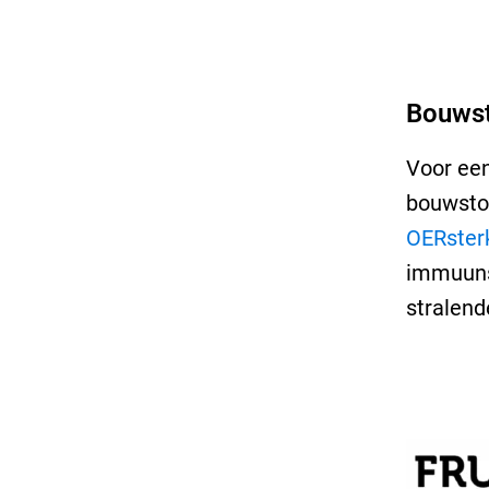
Bouwst
Voor een
bouwstof
OERster
immuuns
stralend