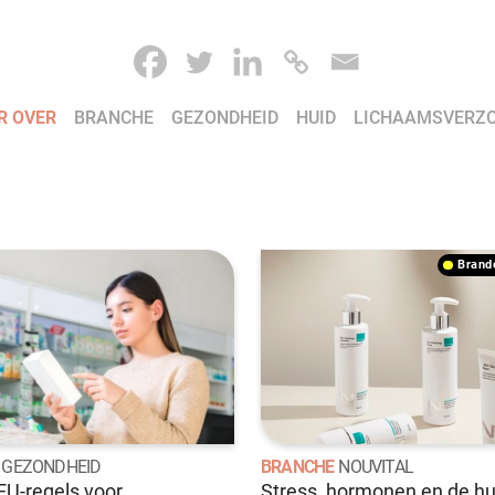
R OVER
BRANCHE
GEZONDHEID
HUID
LICHAAMSVERZ
bran
GEZONDHEID
BRANCHE
NOUVITAL
U-regels voor
Stress, hormonen en de hu