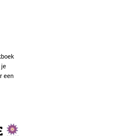
okboek
 je
r een