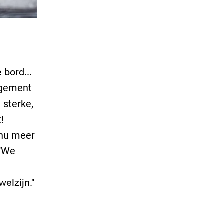
bord...
agement
 sterke,
!
 nu meer
 "We
e
welzijn."