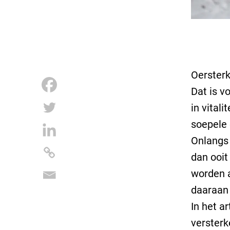
Oersterk
Dat is v
in vital
soepele 
Onlangs 
dan ooit
worden a
daaraan 
In het a
versterk