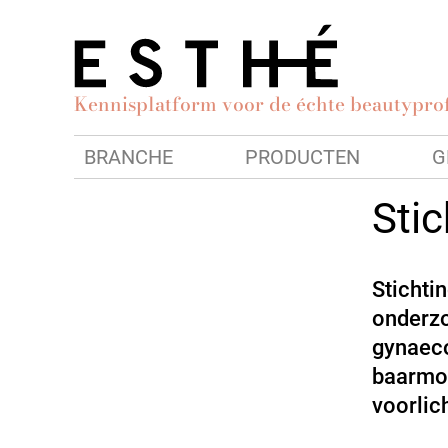
Kennisplatform voor de échte beautyprof
BRANCHE
PRODUCTEN
G
Sti
Stichti
onderzo
gynaeco
baarmoe
voorlic