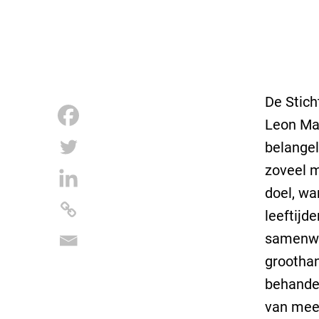
De Stich
Leon Mas
belangel
zoveel m
doel, wa
leeftijd
samenwe
groothan
behande
van meer