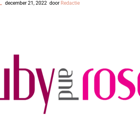
L
december 21, 2022
door
Redactie