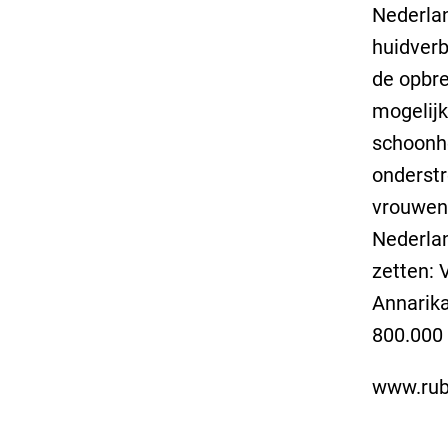
Nederlan
huidver
de opbre
mogelijk
schoonhe
onderst
vrouwen
Nederlan
zetten: 
Annarika
800.000 
www.rub