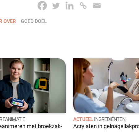
R OVER
GOED DOEL
REANIMATIE
ACTUEEL
INGREDIËNTEN
reanimeren met broekzak-
Acrylaten in gelnagellakp