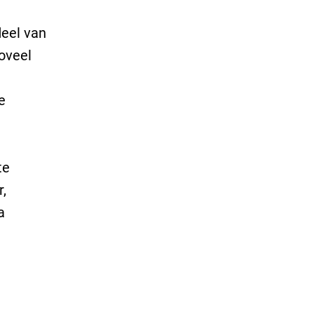
eel van
oveel
e
te
,
a