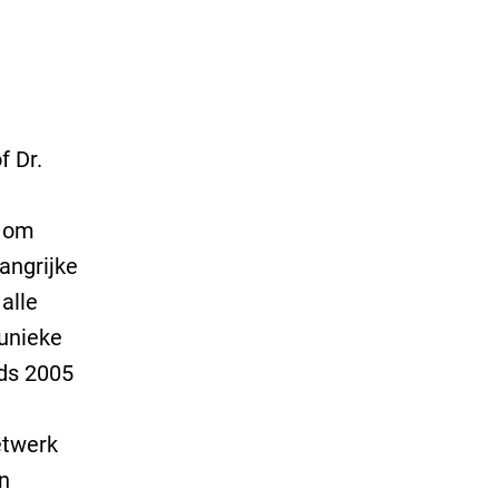
f Dr.
n om
angrijke
alle
 unieke
nds 2005
etwerk
n