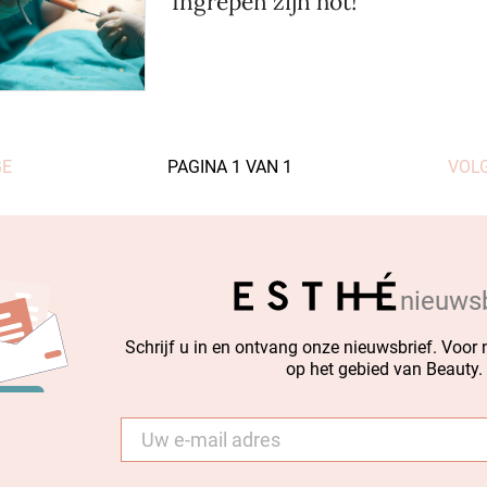
Ingrepen zijn hot!
GE
PAGINA
1
VAN
1
VOL
nieuwsb
Schrijf u in en ontvang onze nieuwsbrief. Voor
op het gebied van Beauty.
E-
mail
*