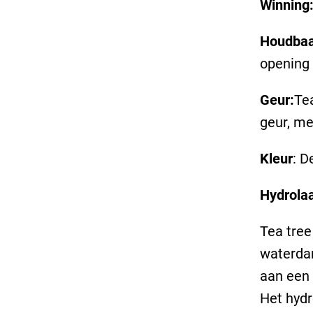
Winning
Houdbaa
opening 
Geur:
Tea
geur, me
Kleur
: D
Hydrolaa
Tea tree
waterdam
aan een 
Het hydr