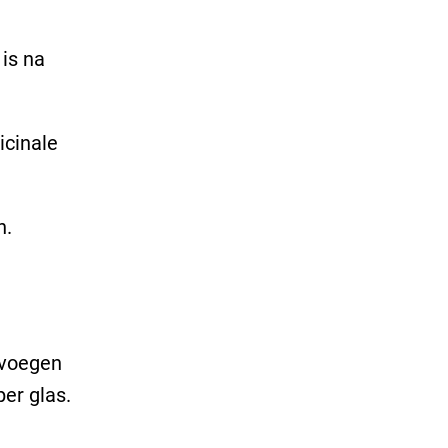
 is na
icinale
n.
 voegen
er glas.