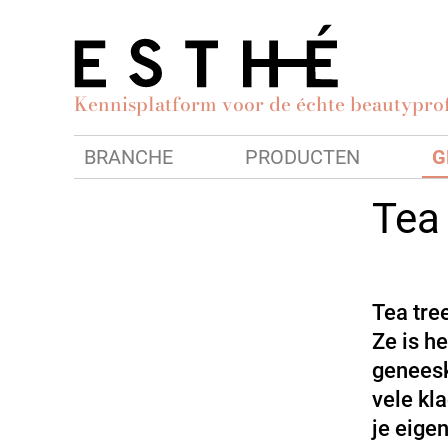
Kennisplatform voor de échte beautyprof
BRANCHE
PRODUCTEN
G
Tea 
Tea tre
Ze is h
geneesk
vele kl
je eigen