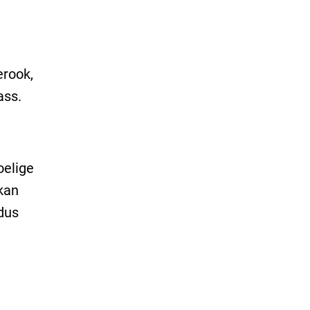
erook,
ass.
oelige
kan
 dus