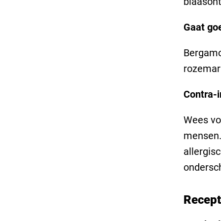
blaasont
Gaat goe
Bergamot
rozemari
Contra-i
Wees voo
mensen. 
allergis
ondersch
Recep