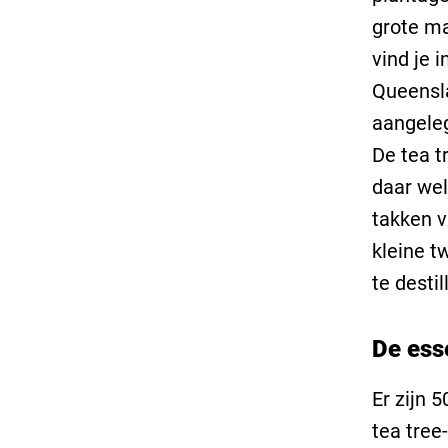
grote ma
vind je 
Queensla
aangele
De tea t
daar wel
takken v
kleine t
te destil
De esse
Er zijn 
tea tree-