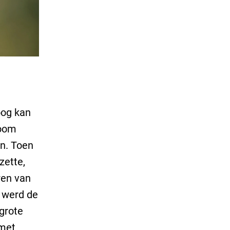
oog kan
boom
jn. Toen
zette,
ren van
 werd de
 grote
 met