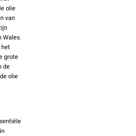
e olie
en van
ijn
h Wales.
 het
e grote
n de
de olie
ssentiële
in