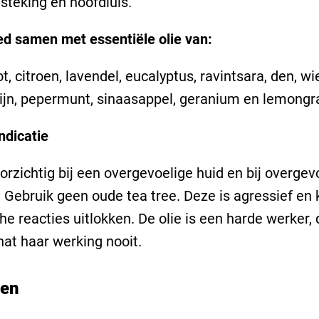
steking en hoofdluis.
d samen met essentiële olie van:
, citroen, lavendel, eucalyptus, ravintsara, den, wi
jn, pepermunt, sinaasappel, geranium en lemongr
ndicatie
rzichtig bij een overgevoelige huid en bij overgev
Gebruik geen oude tea tree. Deze is agressief en 
che reacties uitlokken. De olie is een harde werker,
at haar werking nooit.
ten