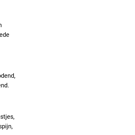
n
oede
dodend,
end.
stjes,
pijn,