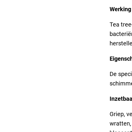
Werking
Tea tree
bacterië
herstell
Eigensc
De speci
schimmel
Inzetbaar
Griep, v
wratten,