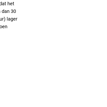
dat het
n dan 30
ur) lager
zoen