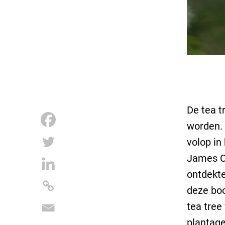
De tea t
worden. 
volop in
James Co
ontdekte
deze bo
tea tree
plantag