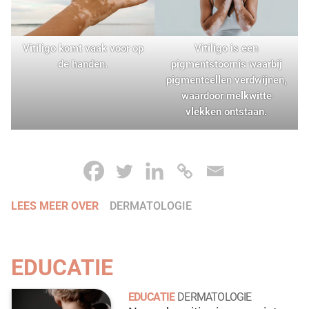
Vitiligo komt vaak voor op
Vitiligo is een
de handen.
pigmentstoornis waarbij
pigmentcellen verdwijnen,
waardoor melkwitte
vlekken ontstaan.
LEES MEER OVER
DERMATOLOGIE
EDUCATIE
EDUCATIE
DERMATOLOGIE