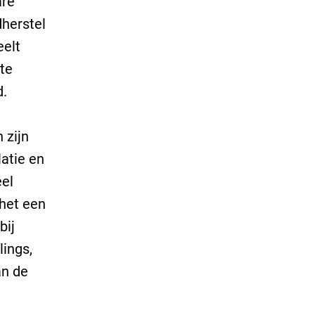
are
herstel
eelt
te
d.
 zijn
atie en
eel
het een
bij
lings,
an de