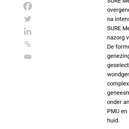
SURE Med
overgeno
na inten
SURE Med
nazorg v
De formu
genezing
geselect
wondgene
complex 
geneesmi
onder an
PMU en 
huid.