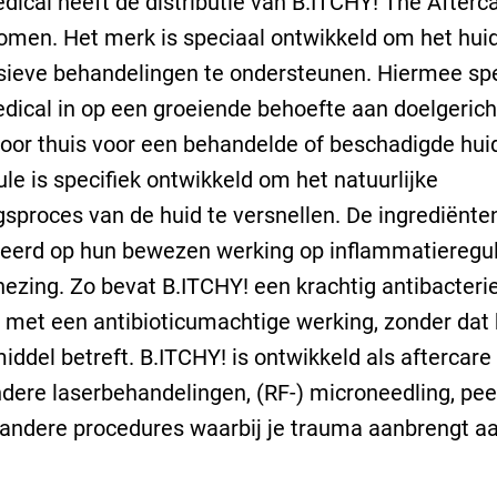
ical heeft de distributie van B.ITCHY! The Afterc
men. Het merk is speciaal ontwikkeld om het huid
sieve behandelingen te ondersteunen. Hiermee sp
ical in op een groeiende behoefte aan doelgerich
oor thuis voor een behandelde of beschadigde hui
le is specifiek ontwikkeld om het natuurlijke
sproces van de huid te versnellen. De ingrediënten
eerd op hun bewezen werking op inflammatieregul
zing. Zo bevat B.ITCHY! een krachtig antibacteri
met een antibioticumachtige werking, zonder dat 
ddel betreft. B.ITCHY! is ontwikkeld als aftercare 
dere laserbehandelingen, (RF-) microneedling, pee
andere procedures waarbij je trauma aanbrengt a