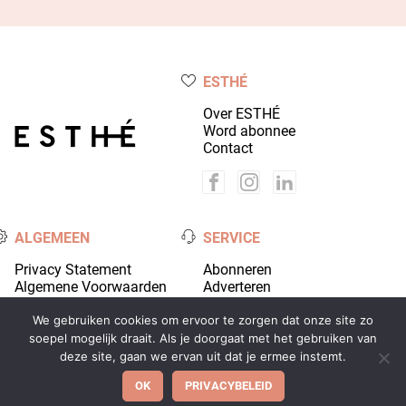
ESTHÉ
Over ESTHÉ
Word abonnee
Contact
ALGEMEEN
SERVICE
Privacy Statement
Abonneren
Algemene Voorwaarden
Adverteren
Colofon
Account
We gebruiken cookies om ervoor te zorgen dat onze site zo
soepel mogelijk draait. Als je doorgaat met het gebruiken van
deze site, gaan we ervan uit dat je ermee instemt.
© 2026 Coiffure Media - alle rechten voorbehouden |
OK
PRIVACYBELEID
Ontwikkeld door
Wooms