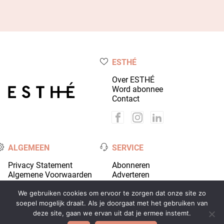
ESTHÉ
Over ESTHÉ
Word abonnee
Contact
ALGEMEEN
SERVICE
Privacy Statement
Abonneren
Algemene Voorwaarden
Adverteren
Colofon
Account
We gebruiken cookies om ervoor te zorgen dat onze site zo
soepel mogelijk draait. Als je doorgaat met het gebruiken van
deze site, gaan we ervan uit dat je ermee instemt.
© 2026 Coiffure Media - alle rechten voorbehouden |