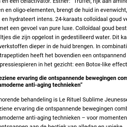
 en een celactivator. Esther: “Truffel, rijk aan amin
n en oligo-elementen, brengt de huid in evenwicht
 en hydrateert intens. 24-karaats colloïdaal goud 
met een gevoel van pure luxe. Colloïdaal goud best
tjes die zijn opgelost in gedestilleerd water. Dit k
erkstoffen dieper in de huid brengen. In combinat
tetrapeptiden heeft het bovendien een ontspannend 
pressiespieren in het gezicht: een Botox-like effect
geziene ervaring die ontspannende bewegingen co
amoderne anti-aging technieken”
horende behandeling is Le Rituel Sublime Jeunesse
eziene ervaring die ontspannende bewegingen com
ramoderne anti-aging technieken – voor momenten
 ontsnappen aan de hectiek van alledag en unieke