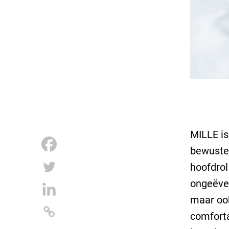
MILLE is
bewuste 
hoofdrol
ongeëven
maar ook
comforta