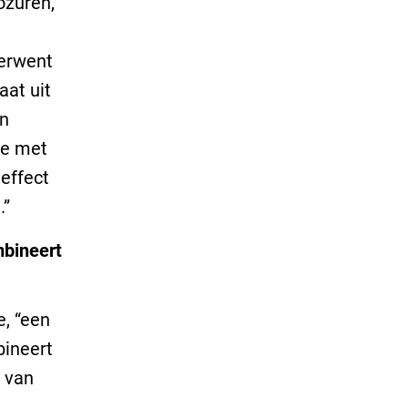
ozuren,
,
verwent
aat uit
an
ie met
effect
.”
mbineert
, “een
bineert
 van