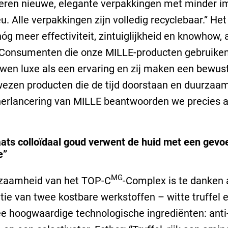
eren nieuwe, elegante verpakkingen met minder i
eu. Alle verpakkingen zijn volledig recyclebaar.” He
nóg meer effectiviteit, zintuiglijkheid en knowhow, 
“Consumenten die onze MILLE-producten gebruiken
en luxe als een ervaring en zij maken een bewus
ezen producten die de tijd doorstaan en duurzaam 
herlancering van MILLE beantwoorden we precies 
ats colloïdaal goud verwent de huid met een gevo
e”
MG
zaamheid van het TOP-C
-Complex is te danken 
ie van twee kostbare werkstoffen – witte truffel 
e hoogwaardige technologische ingrediënten: anti