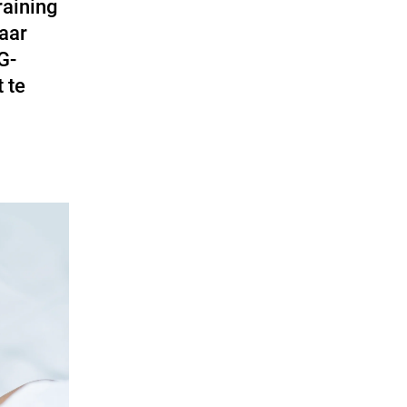
raining
naar
G-
 te