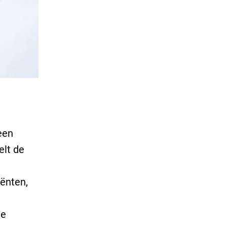
een
elt de
iënten,
We