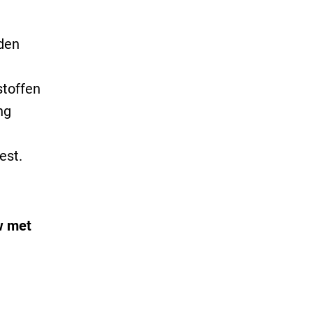
den
stoffen
ng
est.
w met