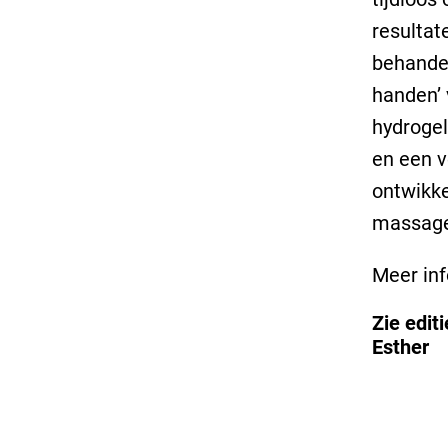
resultat
behandel
handen’ 
hydrogel
en een v
ontwikke
massagep
Meer inf
Zie edit
Esther