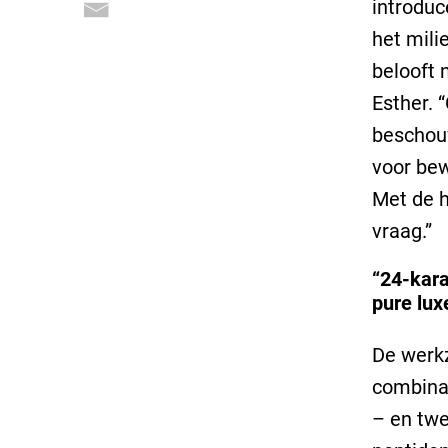
introduc
het mili
belooft 
Esther. 
beschouw
voor bew
Met de 
vraag.”
“24-kara
pure lux
De werk
combinat
– en twe