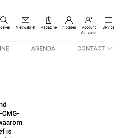
Zoeken
Nieuwsbrief
Magazine
Inloggen
Account
Service
Activeren
INE
AGENDA
CONTACT
and
OP-CMG-
t waarom
f is