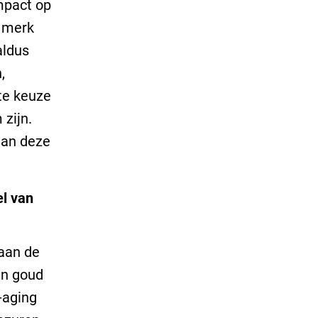
mpact op
t merk
aldus
,
te keuze
zijn.
aan deze
el van
aan de
en goud
-aging