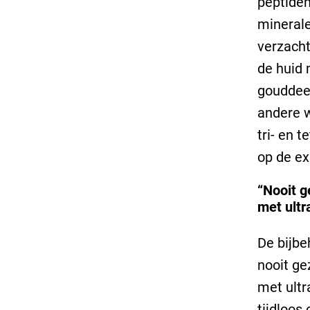
peptiden
minerale
verzacht
de huid 
gouddeel
andere w
tri- en 
op de ex
“Nooit 
met ultr
De bijbe
nooit g
met ult
tijdloos