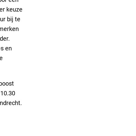
er keuze
r bij te
 merken
der.
es en
e
 boost
 10.30
endrecht.