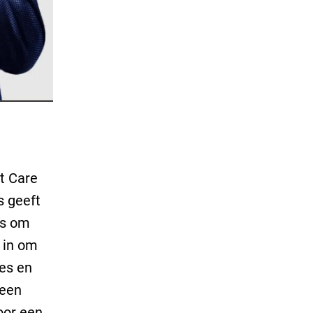
t Care
s geeft
ps om
 in om
ies en
 een
oor een