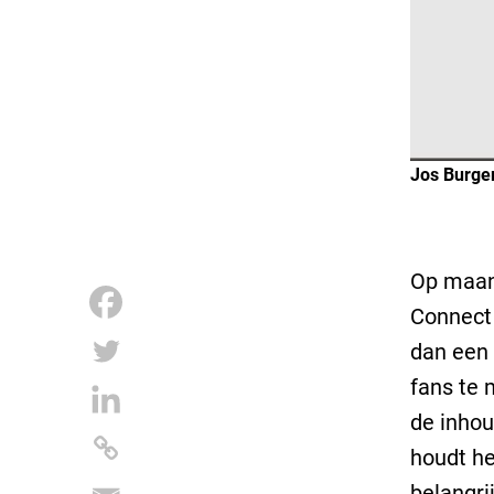
Jos Burge
Op maan
Connect 
dan een 
fans te 
de inhou
houdt he
belangri