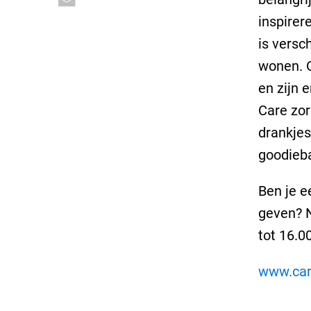
inspirer
is versc
wonen. 
en zijn e
Care zor
drankjes
goodieba
Ben je e
geven? N
tot 16.0
www.car