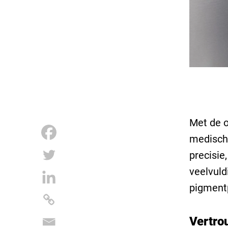
Met de o
medisch
precisie
veelvuld
pigment
Vertro