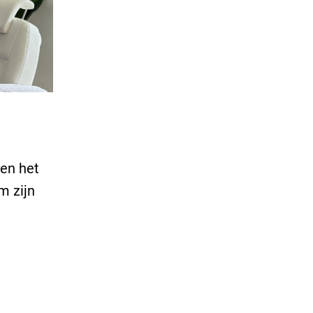
nen het
m zijn