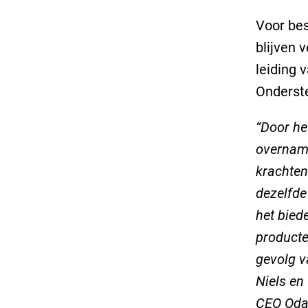
Voor bes
blijven 
leiding 
Onderste
“Door he
overname
krachten
dezelfde
het bied
producte
gevolg v
Niels en
CEO Oda