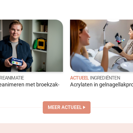
REANIMATIE
ACTUEEL
INGREDIËNTEN
reanimeren met broekzak-
Acrylaten in gelnagellakp
MEER ACTUEEL