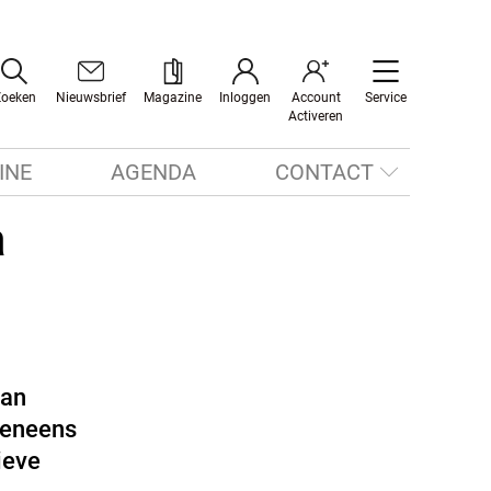
Zoeken
Nieuwsbrief
Magazine
Inloggen
Account
Service
Activeren
INE
AGENDA
CONTACT
a
van
veneens
ieve