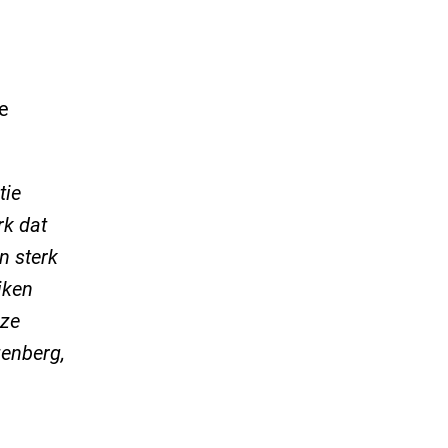
e
tie
rk dat
n sterk
jken
nze
zenberg,