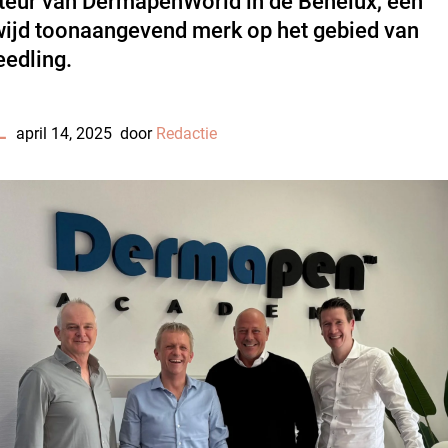
uteur van DermapenWorld in de Benelux, een
ijd toonaangevend merk op het gebied van
edling.
L
april 14, 2025
door
Redactie