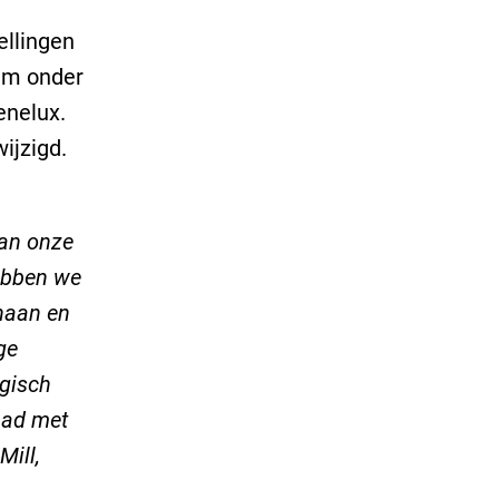
ellingen
eam onder
enelux.
ijzigd.
van onze
hebben we
enaan en
ge
ogisch
 had met
Mill,