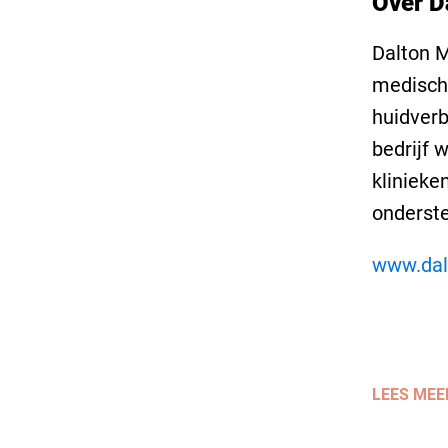
Over D
Dalton M
medisch
huidverb
bedrijf 
klinieke
onderste
www.dal
LEES MEE