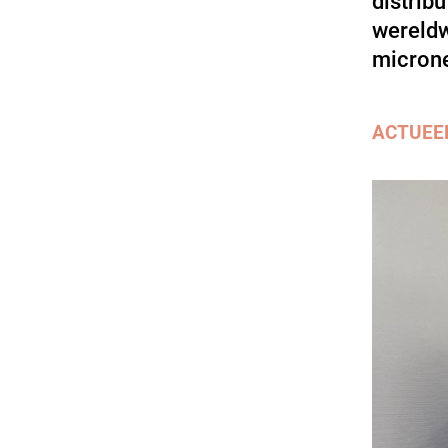
distrib
wereldw
microne
ACTUEE