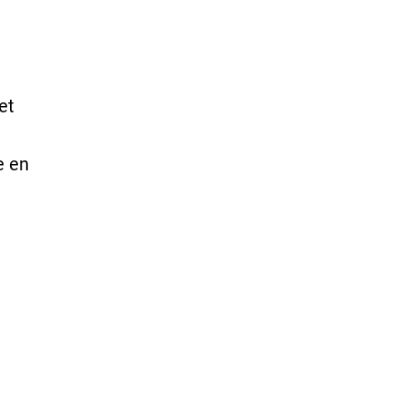
et
e en