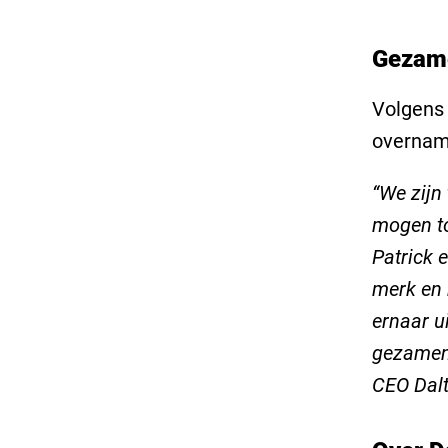
Gezamen
Volgens 
overname
“We zijn
mogen to
Patrick 
merk en 
ernaar u
gezamenl
CEO Dal