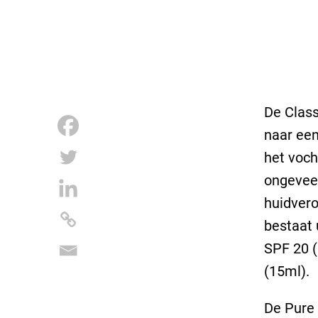
De Class
naar een
het voch
ongeveer
huidvero
bestaat 
SPF 20 
(15ml).
De Pure 