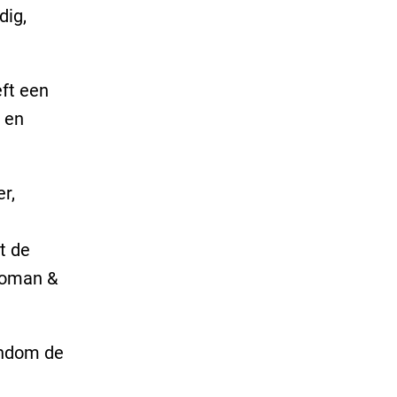
dig,
ft een
 en
r,
t de
Woman &
ondom de