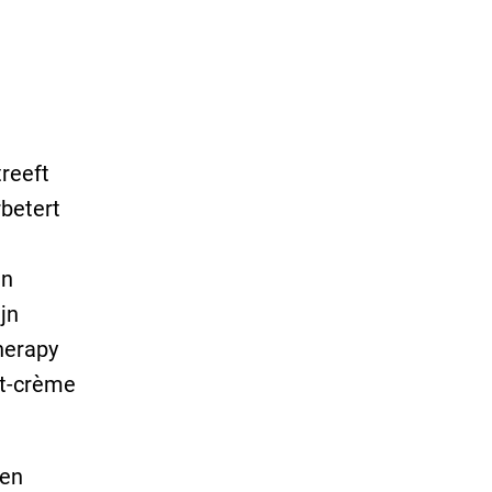
treeft
rbetert
en
jn
herapy
ct-crème
 en