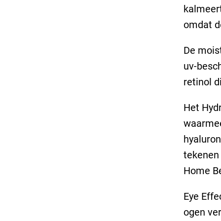
kalmeert
omdat d
De moist
uv-besch
retinol 
Het Hydr
waarmee 
hyaluron
tekenen
Home Be
Eye Effe
ogen ver