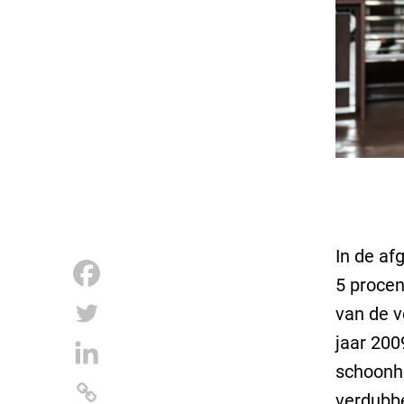
In de af
5 procen
van de v
jaar 200
schoonhe
verdubbe