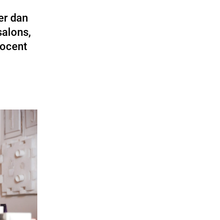
er dan
salons,
rocent