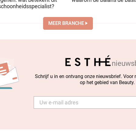
rgenen: wat betekent dit
waarom de balans de basis
schoonheidsspecialist?
MEER BRANCHE
nieuwsb
Schrijf u in en ontvang onze nieuwsbrief. Voor
op het gebied van Beauty.
E-
mail
*