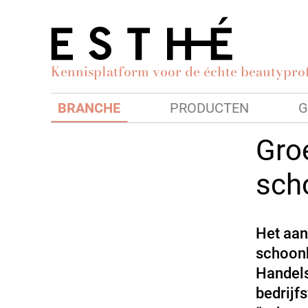
Kennisplatform voor de échte beautyprof
BRANCHE
PRODUCTEN
G
Groe
sch
Het aant
schoonh
Handels
bedrijf