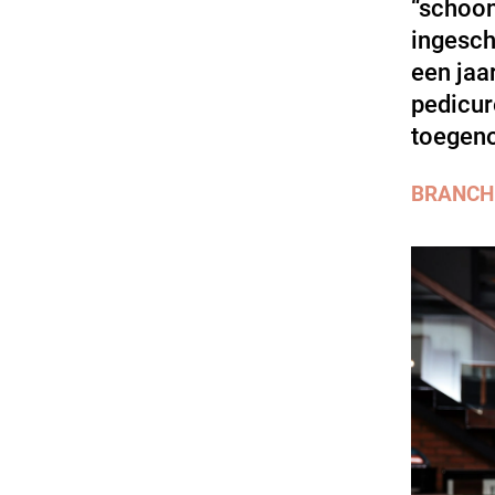
“schoon
ingesch
een jaa
pedicur
toegen
BRANCH