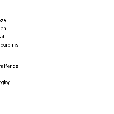
eze
 en
al
curen is
treffende
ging,