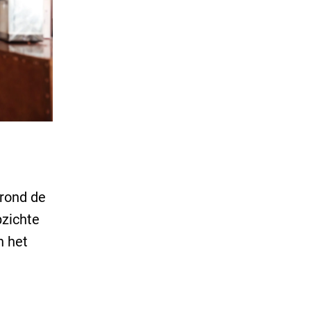
 rond de
pzichte
n het