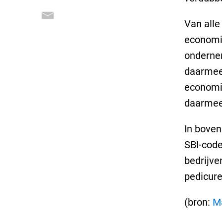
Van alle
economis
onderne
daarmee
economis
daarmee 
In boven
SBI-code
bedrijve
pedicure
(bron:
M