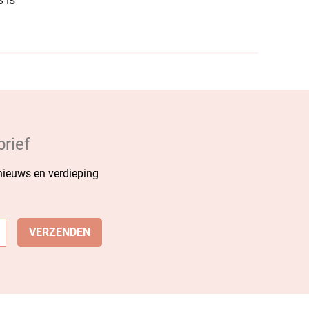
 is
rief
 nieuws en verdieping