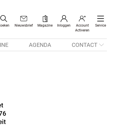
Zoeken
Nieuwsbrief
Magazine
Inloggen
Account
Service
Activeren
INE
AGENDA
CONTACT
et
876
eit