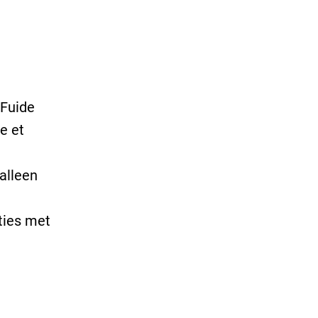
 Fuide
e et
alleen
ties met