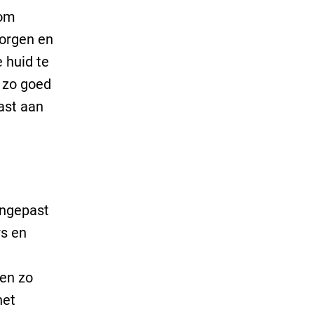
 om
zorgen en
 huid te
 zo goed
ast aan
angepast
rs en
 en zo
het