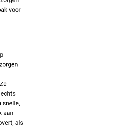
pak voor
up
 zorgen
 Ze
lechts
 snelle,
k aan
vert, als