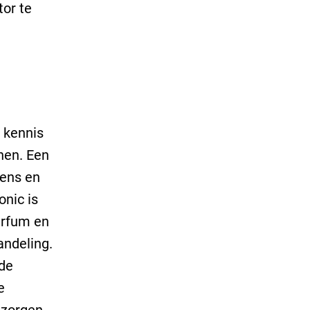
or te
 kennis
unen. Een
dens en
onic is
arfum en
andeling.
de
e
 zorgen