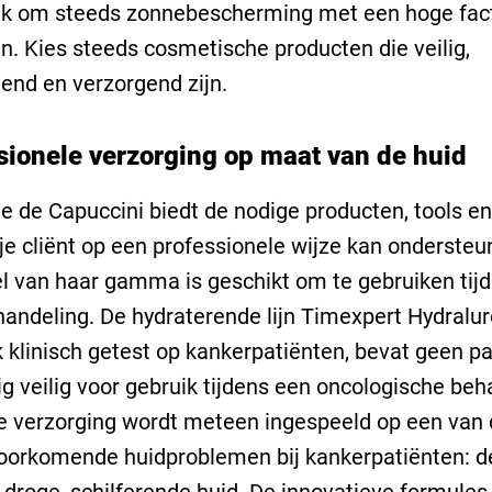
jk om steeds zonnebescherming met een hoge fact
n. Kies steeds cosmetische producten die veilig,
end en verzorgend zijn.
sionele verzorging op maat van de huid
 de Capuccini biedt de nodige producten, tools en
j je cliënt op een professionele wijze kan onderste
l van haar gamma is geschikt om te gebruiken tij
handeling. De hydraterende lijn Timexpert Hydralur
k klinisch getest op kankerpatiënten, bevat geen p
dig veilig voor gebruik tijdens een oncologische beh
e verzorging wordt meteen ingespeeld op een van 
oorkomende huidproblemen bij kankerpatiënten: d
droge, schilferende huid. De innovatieve formules