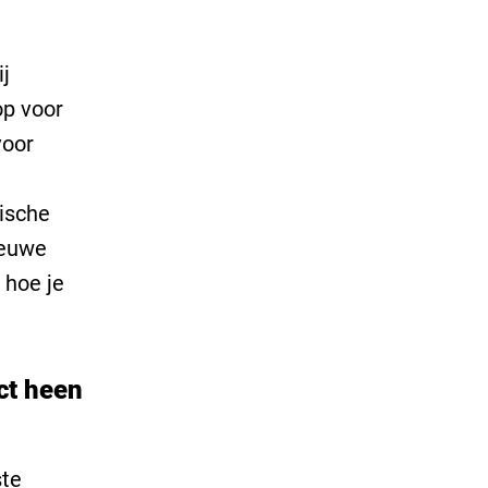
ij
op voor
voor
gische
ieuwe
 hoe je
ct heen
ste