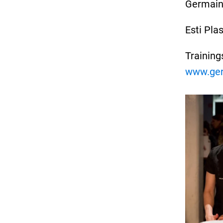
Germaine
Esti Pla
Training
www.ger