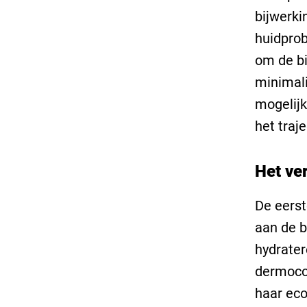
bijwerki
huidprob
om de bi
minimali
mogelijk
het traje
Het ver
De eerst
aan de b
hydrater
dermocos
haar eco