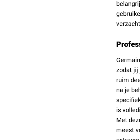
belangri
gebruike
verzacht
Profes
Germaine
zodat ji
ruim dee
na je be
specifie
is volle
Met dez
meest v
extreem 