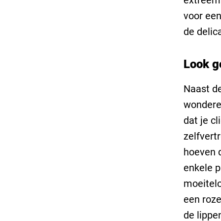
voor een
de delic
Look go
Naast de
wondere
dat je c
zelfvert
hoeven d
enkele p
moeitel
een roze
de lippe