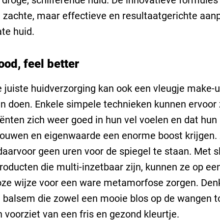
 zachte, maar effectieve en resultaatgerichte aan
ate huid.
od, feel better
 juiste huidverzorging kan ook een vleugje make-
n doen. Enkele simpele technieken kunnen ervoor
liënten zich weer goed in hun vel voelen en dat hun
rouwen en eigenwaarde een enorme boost krijgen.
aarvoor geen uren voor de spiegel te staan. Met s
roducten die multi-inzetbaar zijn, kunnen ze op een
oze wijze voor een ware metamorfose zorgen. Den
 balsem die zowel een mooie blos op de wangen to
n voorziet van een fris en gezond kleurtje.