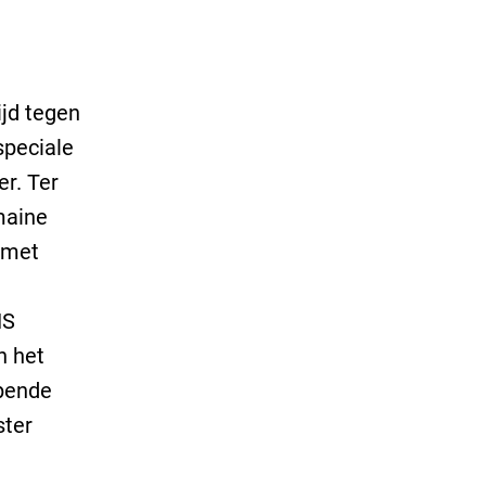
ijd tegen
speciale
r. Ter
maine
 met
NS
n het
opende
ster