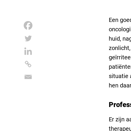
Een goed
oncologi
huid, na
zonlicht
geïrrite
patiënt
situatie
hen daar
Profes
Er zijn 
therapeu