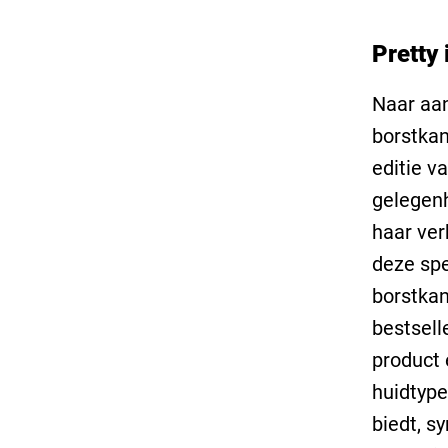
Pretty 
Naar aan
borstkan
editie v
gelegenh
haar ver
deze spe
borstka
bestsell
product 
huidtype
biedt, s