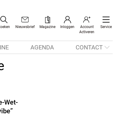
Zoeken
Nieuwsbrief
Magazine
Inloggen
Account
Service
Activeren
INE
AGENDA
CONTACT
e
e-Wet-
vibe”