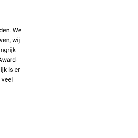
den. We
ven, wij
angrijk
 Award-
jk is er
 veel