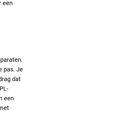
r een
pparaten.
e pas. Je
drag dat
IPL-
n een
 met