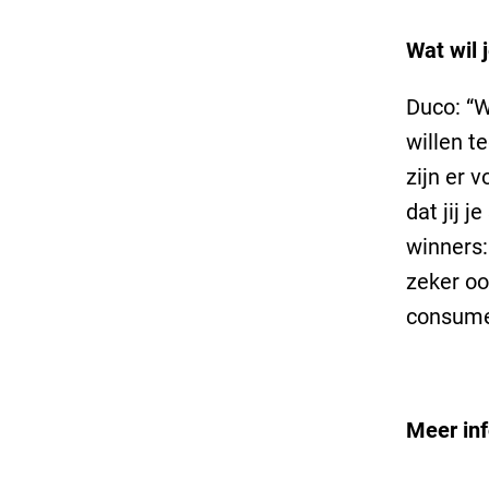
Wat wil 
Duco: “W
willen t
zijn er 
dat jij 
winners:
zeker o
consume
Meer inf