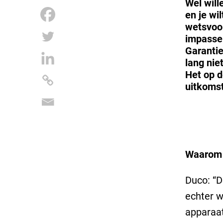
Wel will
en je wi
wetsvoor
impasse
Garanti
lang nie
Het op d
uitkomst
Waarom 
Duco: “D
echter w
apparaat