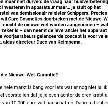
en maar niet durven: de vraag naar huidverbetering
lt investeren in apparatuur maar… je stuit op het
stel van demissionair minister Schippers. Precies
 wil Care Cosmetics doorbreken met de Nieuwe-W
e: mocht de nieuwe wet worden aangenomen – wa
t zeker is – dan neemt de leverancier het apparaat
e voorjaarsbeurs gelanceerde concept is voor vel
, aldus directeur Duco van Keimpema.
die Nieuwe-Wet-Garantie?
e hele markt is bang voor iets wat er nog niet is. I
el voorstellen dat je je even achter de oren krabt a
 van 10.000 euro wilt aanschaffen. Daarom hebben