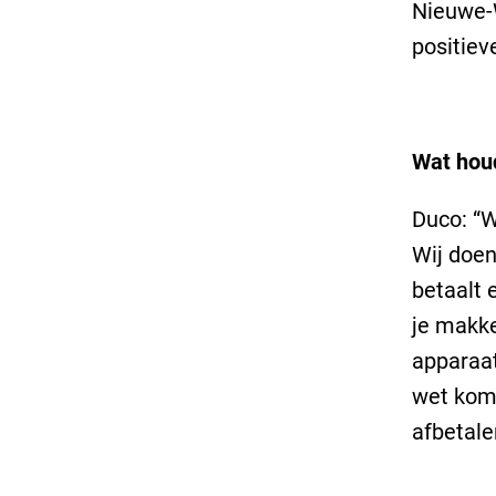
Nieuwe-W
positieve
Wat houd
Duco: “W
Wij doen
betaalt 
je makke
apparaat
wet komt
afbetale