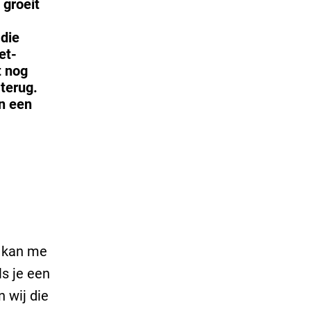
 groeit
 die
et-
t nog
 terug.
en een
k kan me
ls je een
 wij die