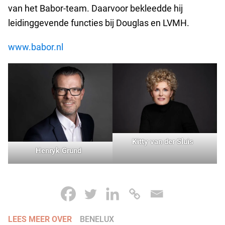
van het Babor-team. Daarvoor bekleedde hij
leidinggevende functies bij Douglas en LVMH.
www.babor.nl
Kitty van der Sluis
Henryk Grund
LEES MEER OVER
BENELUX