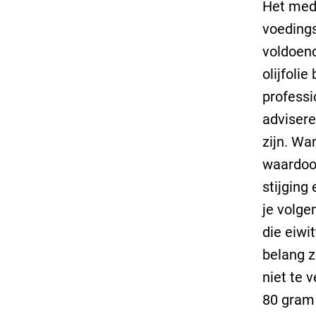
Het medi
voedings
voldoend
olijfoli
professi
advisere
zijn. Wa
waardoor
stijging
je volge
die eiwit
belang z
niet te 
80 gram 