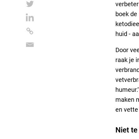
verbeter
boek de
ketodiee
huid - a
Door vee
raak je 
verbrand
vetverbr
humeur.
maken me
en vette 
Niet te