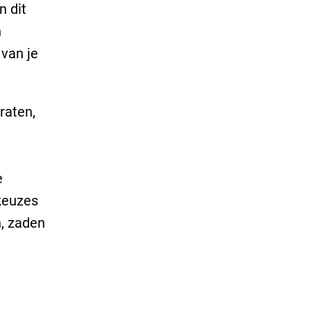
n dit
n
 van je
raten,
e
keuzes
n, zaden