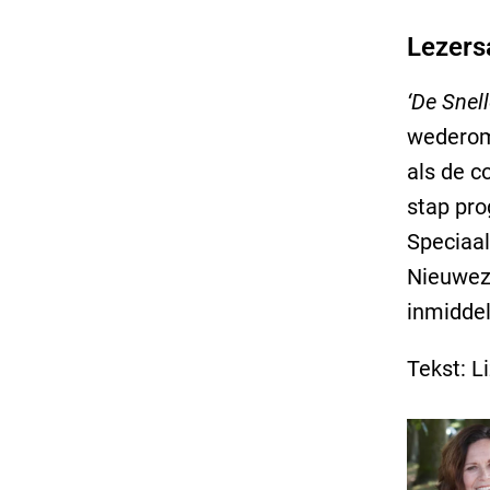
Lezers
‘De Snel
wederom 
als de c
stap pr
Speciaal
Nieuwezi
inmidde
Tekst: L