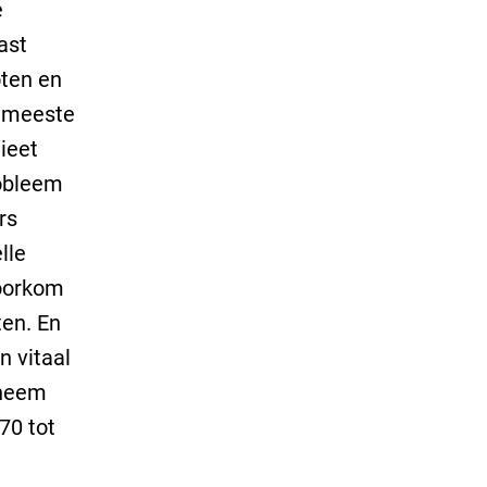
e
ast
oten en
de meeste
ieet
robleem
rs
lle
voorkom
ten. En
n vitaal
 neem
70 tot