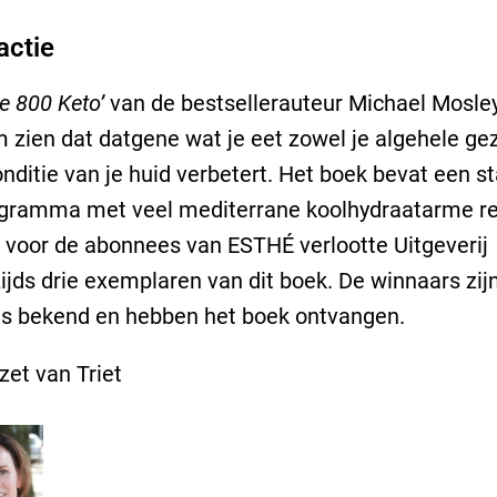
actie
le 800 Keto’
van de bestsellerauteur Michael Mosley
zien dat datgene wat je eet zowel je algehele ge
onditie van je huid verbetert. Het boek bevat een s
ogramma met veel mediterrane koolhydraatarme r
 voor de abonnees van ESTHÉ verlootte Uitgeverij
jds drie exemplaren van dit boek. De winnaars zij
ls bekend en hebben het boek ontvangen.
izet van Triet