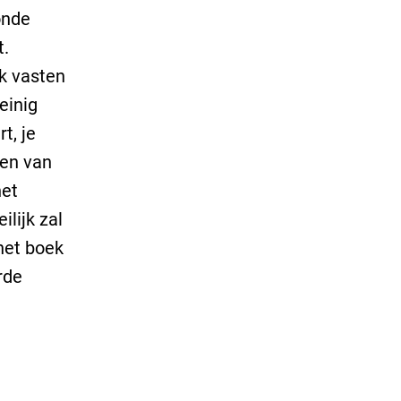
zonde
t.
ek vasten
einig
t, je
ken van
het
lijk zal
 het boek
rde