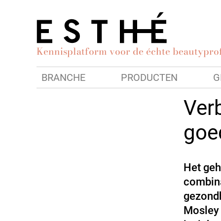
Kennisplatform voor de échte beautyprof
BRANCHE
PRODUCTEN
G
Ver
goe
Het geh
combina
gezondh
Mosley 