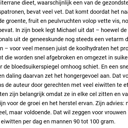
terrane dieet, waarschijnlijk een van de gezondst
patronen, bevat veel vet. Dat komt doordat het na
e groente, fruit en peulvruchten volop vette vis, n
e bevat. In zijn boek legt Michael uit dat – hoewel 
onals uit de geneeskunde nog steeds een vetarm d
n – voor veel mensen juist de koolhydraten het p
nt die worden snel afgebroken en omgezet in suike
 de bloedsuikerspiegel omhoog schiet. En een sne
 en daling daarvan zet het hongergevoel aan. Dat 
ns de auteur door gerechten met veel eiwitten te e
ten zijn belangrijk omdat ze in elke cel zitten en va
ijn voor de groei en het herstel ervan. Zijn advies:
veel, maar voldoende. Dat wil zeggen voor vrouwen 
eiwitten per dag en mannen 90 tot 100 gram.