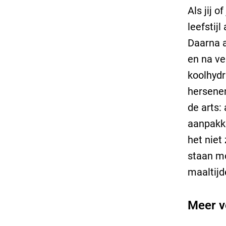
Als jij 
leefstijl
Daarna a
en na ve
koolhydr
hersenen
de arts:
aanpakke
het niet
staan mo
maaltijd
Meer v