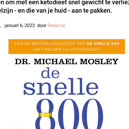
en om met een ketodieet snel gewicht te verli
lzijn - en die van je huid - aan te pakken.
L
januari 6, 2023
door
Redactie