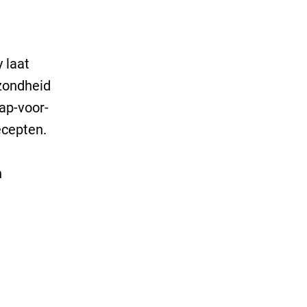
 laat
zondheid
tap-voor-
ecepten.
n