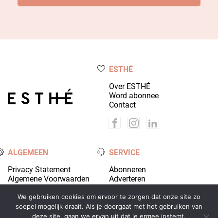
ESTHÉ
Over ESTHÉ
Word abonnee
Contact
ALGEMEEN
SERVICE
Privacy Statement
Abonneren
Algemene Voorwaarden
Adverteren
Colofon
Account
We gebruiken cookies om ervoor te zorgen dat onze site zo
soepel mogelijk draait. Als je doorgaat met het gebruiken van
deze site, gaan we ervan uit dat je ermee instemt.