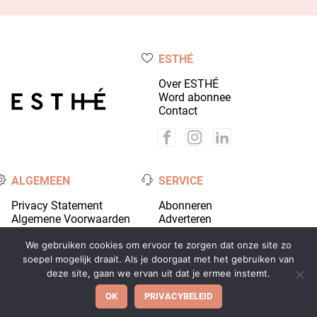
ESTHÉ
Over ESTHÉ
Word abonnee
Contact
ALGEMEEN
SERVICE
Privacy Statement
Abonneren
Algemene Voorwaarden
Adverteren
Colofon
Account
We gebruiken cookies om ervoor te zorgen dat onze site zo
soepel mogelijk draait. Als je doorgaat met het gebruiken van
deze site, gaan we ervan uit dat je ermee instemt.
© 2026 Coiffure Media - alle rechten voorbehouden |
OK
PRIVACYBELEID
Ontwikkeld door
Wooms