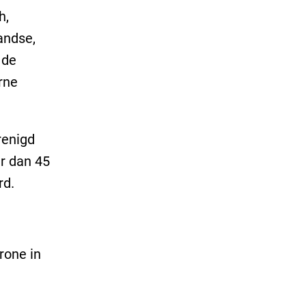
h,
andse,
 de
rne
renigd
er dan 45
rd.
rone in