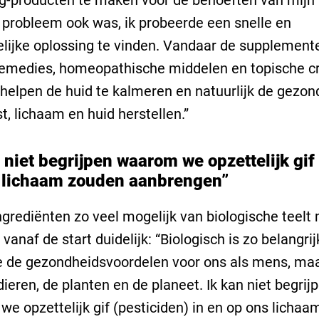
g-producten te maken voor de behoeften van mijn 
probleem ook was, ik probeerde een snelle en
ijke oplossing te vinden. Vandaar de supplement
remedies, homeopathische middelen en topische 
 helpen de huid te kalmeren en natuurlijk de gezon
t, lichaam en huid herstellen.”
 niet begrijpen waarom we opzettelijk gif
 lichaam zouden aanbrengen”
ngrediënten zo veel mogelijk van biologische teel
 vanaf de start duidelijk: “Biologisch is zo belangrij
 de gezondheidsvoordelen voor ons als mens, ma
dieren, de planten en de planeet. Ik kan niet begrij
e opzettelijk gif (pesticiden) in en op ons licha