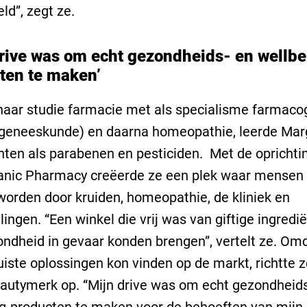
ld”, zegt ze.
drive was om echt gezondheids- en wellbe
ten te maken’
haar studie farmacie met als specialisme farmaco
ngeneeskunde) en daarna homeopathie, leerde Mar
nten als parabenen en pesticiden. Met de oprichti
anic Pharmacy creëerde ze een plek waar mensen 
orden door kruiden, homeopathie, de kliniek en
ingen. “Een winkel die vrij was van giftige ingredi
ndheid in gevaar konden brengen”, vertelt ze. Om
juiste oplossingen kon vinden op de markt, richtte 
autymerk op. “Mijn drive was om echt gezondheids