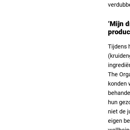
verdubbe
‘Mijn 
produc
Tijdens 
(kruide
ingredië
The Org
konden w
behandel
hun gezo
niet de 
eigen be