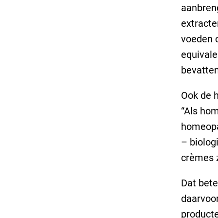
aanbreng
extracte
voeden o
equivale
bevatten
Ook de h
“Als hom
homeopa
– biolog
crèmes z
Dat bete
daarvoor
producte