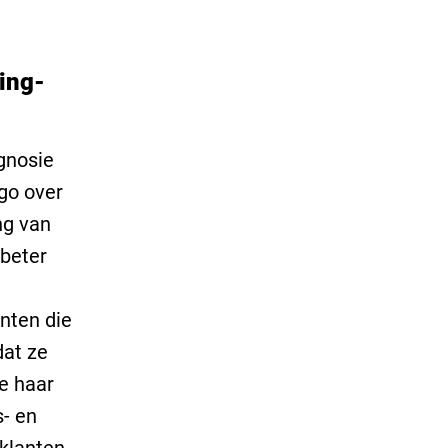
ing-
gnosie
go over
ng van
beter
ënten die
dat ze
ze haar
- en