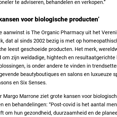
oneler te adviseren, behandelen en verkopen.”
 kansen voor biologische producten’
 aanwinst is The Organic Pharmacy uit het Veren
jk, dat al sinds 2002 bezig is met op homeopathis
che leest geschoeide producten. Het merk, wereldw
om zijn weldadige, hightech en resultaatgerichte
plossingen, is onder andere te vinden in trendsett
evende beautyboutiques en salons en luxueuze sp
asons en Six Senses.
r Margo Marrone ziet grote kansen voor biologisc
n en behandelingen: “Post-covid is het aantal me
eft om hun gezondheid, duurzaamheid en de plane