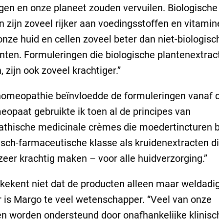
en en onze planeet zouden vervuilen. Biologische
n zijn zoveel rijker aan voedingsstoffen en vitamin
nze huid en cellen zoveel beter dan niet-biologisc
nten. Formuleringen die biologische plantenextrac
, zijn ook zoveel krachtiger.”
omeopathie beïnvloedde de formuleringen vanaf d
eopaat gebruikte ik toen al de principes van
thische medicinale crèmes die moedertincturen 
isch-farmaceutische klasse als kruidenextracten d
eer krachtig maken – voor alle huidverzorging.”
kekent niet dat de producten alleen maar weldadig 
 is Margo te veel wetenschapper. “Veel van onze
n worden ondersteund door onafhankelijke klinisc