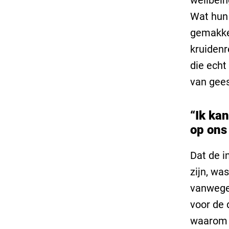
wellbein
Wat hun 
gemakkel
kruiden
die echt
van gees
“Ik kan
op ons
Dat de i
zijn, was
vanwege
voor de 
waarom w