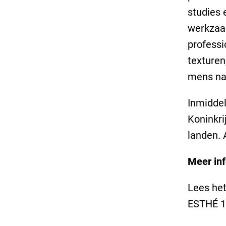
studies 
werkzaam
professi
texturen
mens naa
Inmiddel
Koninkri
landen. 
Meer inf
Lees het
ESTHÉ 1