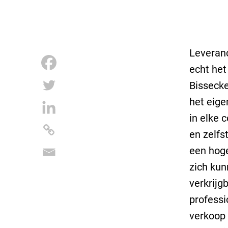
Leveranc
echt het
Bissecke
het eige
in elke
en zelfs
een hoge
zich ku
verkrijg
profess
verkoop 