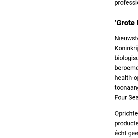
professi
‘Grote
Nieuwste
Koninkri
biologis
beroemd 
health-o
toonaang
Four Se
Oprichte
producte
écht ge