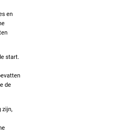
es en
he
ten
e start.
bevatten
ie de
zijn,
he