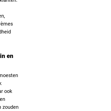
klanten.
en,
crèmes
dheid
 in en
t moesten
k
ar ook
pen
am zouden