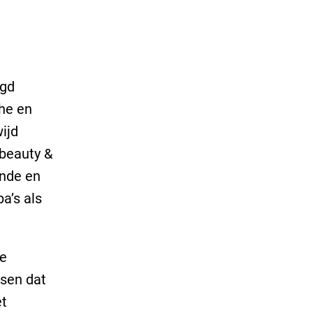
igd
che en
ijd
 beauty &
ende en
a’s als
he
nsen dat
et