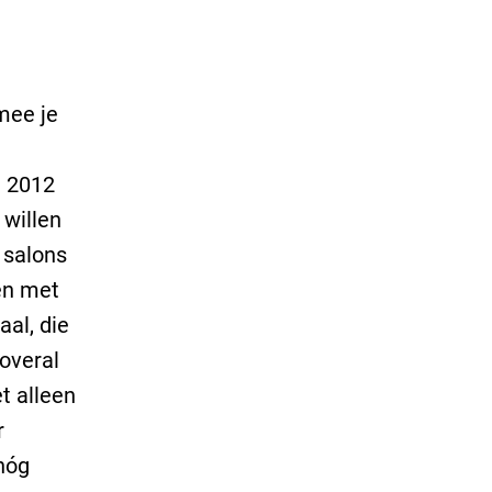
mee je
n 2012
 willen
 salons
en met
aal, die
overal
t alleen
r
nóg