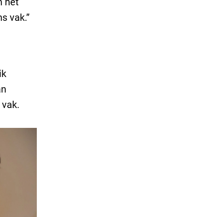
n het
s vak.”
ik
an
 vak.