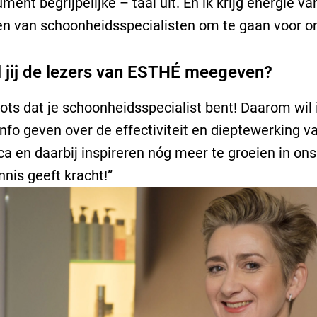
ment begrijpelijke – taal uit. En ik krijg energie va
n van schoonheidsspecialisten om te gaan voor on
l jij de lezers van ESTHÉ meegeven?
ots dat je schoonheidsspecialist bent! Daarom wil 
 info geven over de effectiviteit en dieptewerking v
a en daarbij inspireren nóg meer te groeien in ons
nis geeft kracht!”