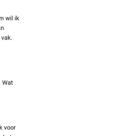
m wil ik
an
 vak.
. Wat
k voor