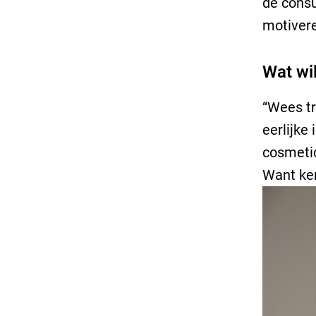
de consu
motivere
Wat wi
“Wees tr
eerlijke
cosmetic
Want ken