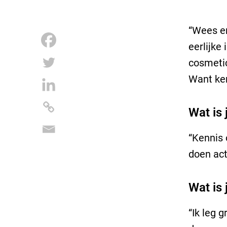
“Wees er
eerlijke
cosmetic
Want ken
Wat is
“Kennis 
doen act
Wat is
“Ik leg 