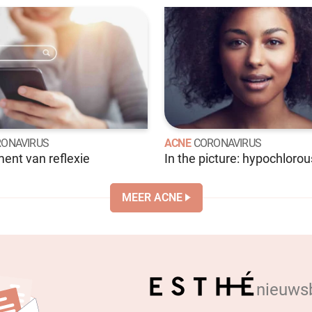
ONAVIRUS
ACNE
CORONAVIRUS
nt van reflexie
In the picture: hypochlorou
MEER ACNE
nieuwsb