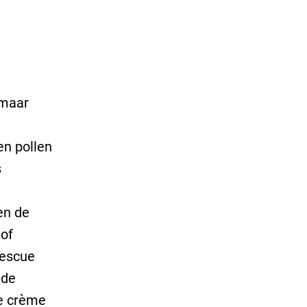
 maar
en pollen
s
en de
 of
Rescue
 de
De crème