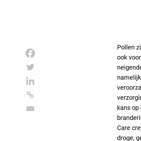
Pollen z
ook voor
neigende
namelijk
veroorza
verzorgi
kans op 
branderi
Care cre
droge, g