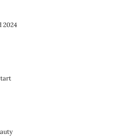
d 2024
tart
eauty