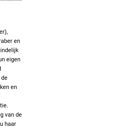
er),
raber en
indelijk
un eigen
t
 de
kken en
ie.
ng van de
nu haar