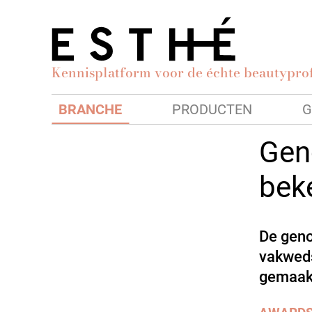
Kennisplatform voor de échte beautyprof
BRANCHE
PRODUCTEN
G
Gen
bek
De geno
vakweds
gemaak