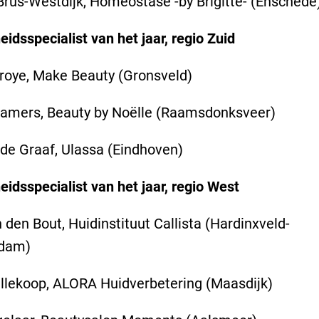
 Brus-Westdijk, Homeostase -by Brigitte- (Enschede
idsspecialist van het jaar, regio Zuid
vroye, Make Beauty (Gronsveld)
Gamers, Beauty by Noëlle (Raamsdonksveer)
 de Graaf, Ulassa (Eindhoven)
idsspecialist van het jaar, regio West
n den Bout, Huidinstituut Callista (Hardinxveld-
dam)
llekoop, ALORA Huidverbetering (Maasdijk)