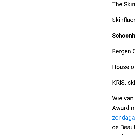
The Skin
Skinflue
Schoonhe
Bergen 
House of
KRIS. sk
Wie van
Award me
zondaga
de Beaut