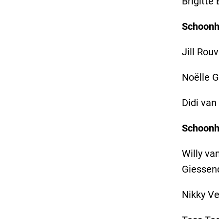
Brigitte
Schoonhe
Jill Rou
Noëlle 
Didi van
Schoonhe
Willy va
Giessen
Nikky Ve