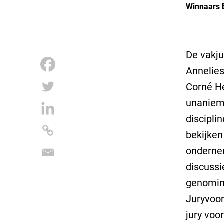
Winnaars 
De vakju
Annelies
Corné He
unaniem 
discipli
bekijken
ondernem
discussi
genomin
Juryvoor
jury voo