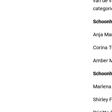
van de v
categori
Schoonhe
Anja Mar
Corina T
Amber Me
Schoonhe
Marlena 
Shirley 