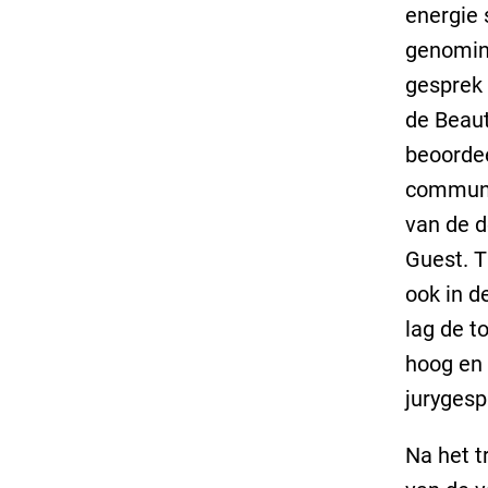
energie 
genomin
gesprek 
de Beaut
beoorde
communic
van de d
Guest. T
ook in de
lag de to
hoog en 
jurygesp
Na het t