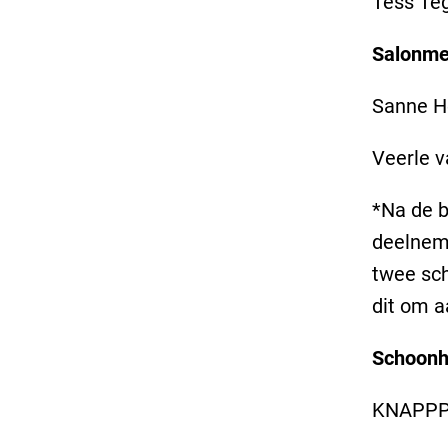
Tess Te
Salonme
Sanne He
Veerle v
*Na de b
deelneme
twee sch
dit om a
Schoonhe
KNAPPP O