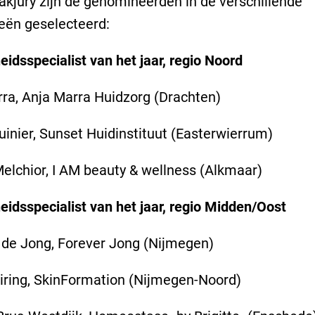
akjury zijn de genomineerden in de verschillende
eën geselecteerd:
idsspecialist van het jaar, regio Noord
ra, Anja Marra Huidzorg (Drachten)
uinier, Sunset Huidinstituut (Easterwierrum)
lchior, I AM beauty & wellness (Alkmaar)
idsspecialist van het jaar, regio Midden/Oost
de Jong, Forever Jong (Nijmegen)
Firing, SkinFormation (Nijmegen-Noord)