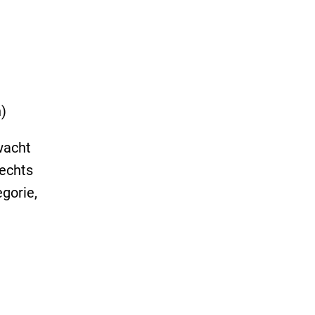
n)
wacht
lechts
gorie,