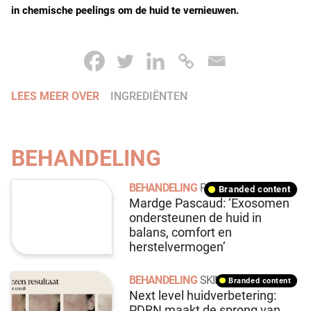
in chemische peelings om de huid te vernieuwen.
LEES MEER OVER
INGREDIËNTEN
BEHANDELING
BEHANDELING
PASCAUD CARE
branded content
Mardge Pascaud: ‘Exosomen
ondersteunen de huid in
balans, comfort en
herstelvermogen’
BEHANDELING
SKINDEPENDENT
branded content
Next level huidverbetering:
PDRN maakt de sprong van