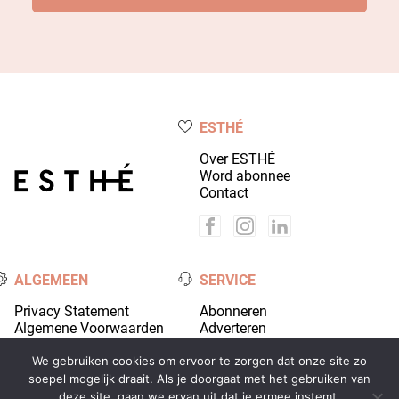
ESTHÉ
Over ESTHÉ
Word abonnee
Contact
ALGEMEEN
SERVICE
Privacy Statement
Abonneren
Algemene Voorwaarden
Adverteren
Colofon
Account
We gebruiken cookies om ervoor te zorgen dat onze site zo
soepel mogelijk draait. Als je doorgaat met het gebruiken van
deze site, gaan we ervan uit dat je ermee instemt.