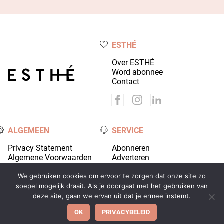
ESTHÉ
Over ESTHÉ
Word abonnee
Contact
ALGEMEEN
SERVICE
Privacy Statement
Abonneren
Algemene Voorwaarden
Adverteren
Colofon
Account
We gebruiken cookies om ervoor te zorgen dat onze site zo
soepel mogelijk draait. Als je doorgaat met het gebruiken van
deze site, gaan we ervan uit dat je ermee instemt.
© 2026 Coiffure Media - alle rechten voorbehouden |
OK
PRIVACYBELEID
Ontwikkeld door
Wooms