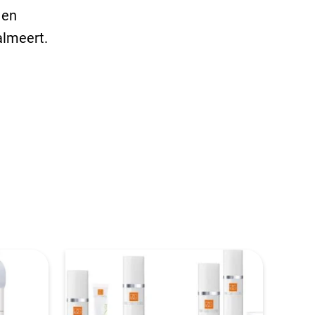
 en
almeert.