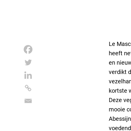
Le Masca
heeft ne
en nieuw
verdikt 
vezelhar
kortste 
Deze veg
mooie co
Abessijn
voedende