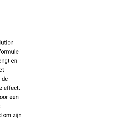
lution
 formule
engt en
et
s de
 effect.
voor een
;
d om zijn