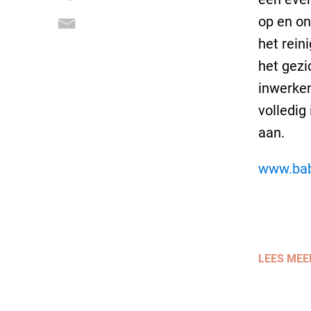
op en on
het rein
het gezi
inwerken
volledig
aan.
www.ba
LEES MEE