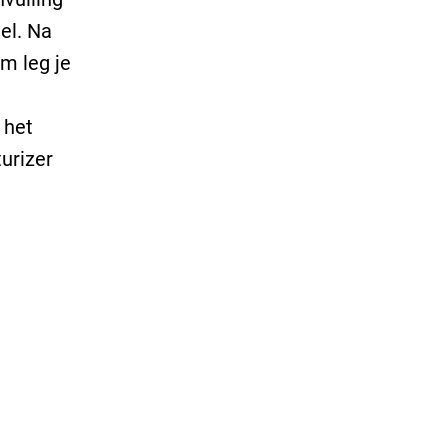
el. Na
um leg je
 het
urizer