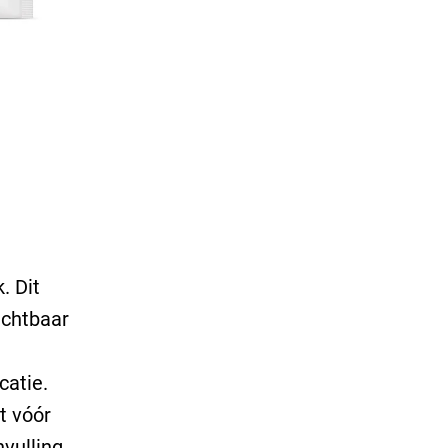
. Dit
ichtbaar
catie.
t vóór
vulling