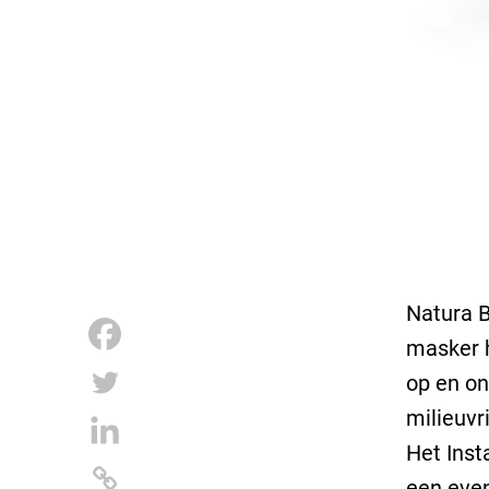
Natura B
masker h
op en on
milieuvr
Het Inst
een even