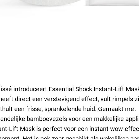
issé introduceert Essential Shock Instant-Lift Mask
eeft direct een verstevigend effect, vult rimpels z
thult een frisse, sprankelende huid. Gemaakt met
iendelijke bamboevezels voor een makkelijke appli
ant-Lift Mask is perfect voor een instant wow-effec
ement. Het is ook zeer geschikt als wekelijkse aan