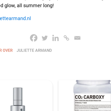
d glow, all summer long!
iettearmand.nl
R OVER
JULIETTE ARMAND