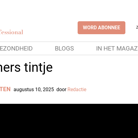
WORD ABONNEE
essional
EZONDHEID
BLOGS
IN HET MAGAZ
rs tintje
TEN
augustus 10, 2025
door
Redactie