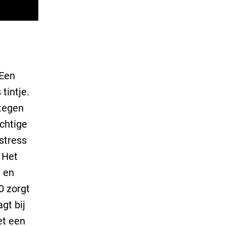
 Een
tintje.
tegen
achtige
stress
 Het
n en
0 zorgt
gt bij
et een