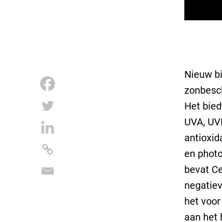
Nieuw bi
zonbesch
Het bie
UVA, UVB
antioxid
en photo
bevat Ce
negatiev
het voor
aan het 