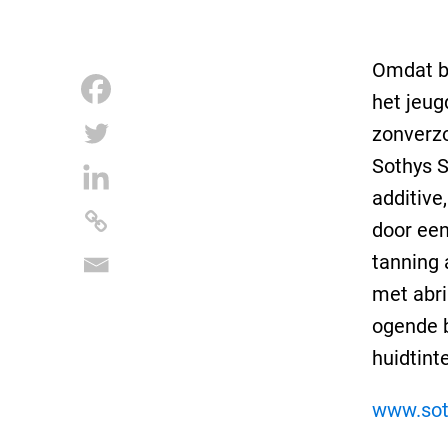
Omdat bl
het jeug
zonverzo
Sothys So
additive
door een
tanning 
met abri
ogende b
huidtint
www.sot