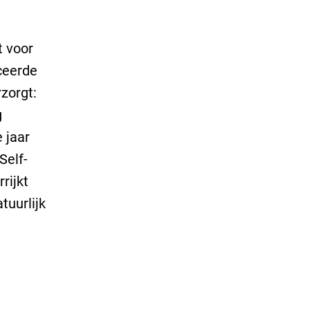
t voor
nceerde
zorgt:
g
 jaar
Self-
rijkt
tuurlijk