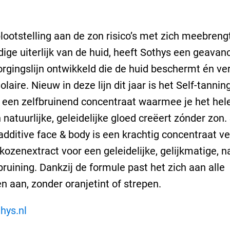
ootstelling aan de zon risico’s met zich meebreng
dige uiterlijk van de huid, heeft Sothys een geava
rgingslijn ontwikkeld die de huid beschermt én ver
laire. Nieuw in deze lijn dit jaar is het Self-tannin
, een zelfbruinend concentraat waarmee je het hele
 natuurlijke, geleidelijke gloed creëert zónder zon. 
additive face & body is een krachtig concentraat ver
kozenextract voor een geleidelijke, gelijkmatige, na
ruining. Dankzij de formule past het zich aan alle
en aan, zonder oranjetint of strepen.
hys.nl