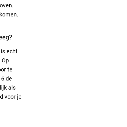
oven.
nkomen.
teeg?
is echt
! Op
or te
16 de
jk als
d voor je