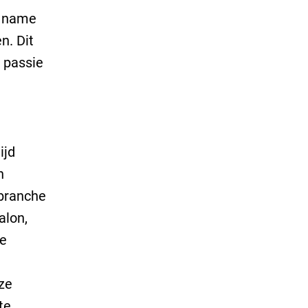
t name
n. Dit
 passie
ijd
n
 branche
alon,
de
ze
te