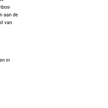
nbos-
en aan de
st van
en in