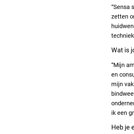
“Sensa s
zetten o
huidwens
techniek
Wat is j
“Mijn am
en consu
mijn vak
bindweef
ondernem
ik een g
Heb je 