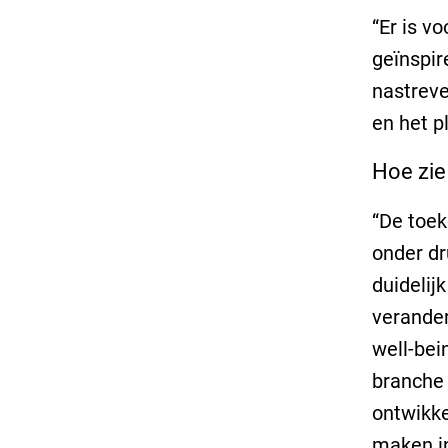
“Er is v
geïnspir
nastreve
en het pl
Hoe zie
“De toek
onder dr
duidelij
verander
well-bei
branche 
ontwikke
maken in