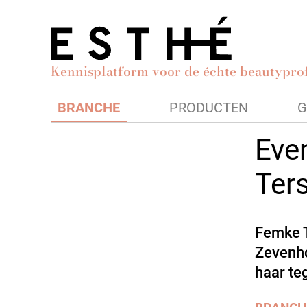
Kennisplatform voor de échte beautyprof
BRANCHE
PRODUCTEN
G
Eve
Ter
Femke T
Zevenho
haar te