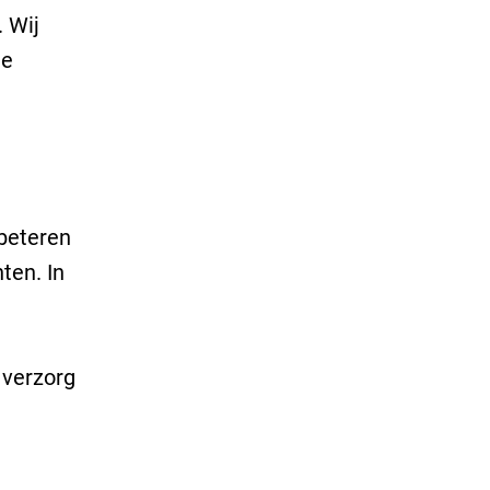
. Wij
de
rbeteren
ten. In
 verzorg