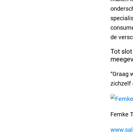
ondersch
speciali
consume
de versc
Tot slot
meegev
“Graag w
zichzelf
Femke T
www.sal