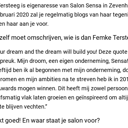
ersteeg is eigenaresse van Salon Sensa in Zevenh
bruari 2020 zal je regelmatig blogs van haar tege
en haar aan je voor.
jezelf moet omschrijven, wie is dan Femke Ters
our dream and the dream will build you! Deze quote 
fspreuk. Mijn droom, een eigen onderneming, Sensa
eftijd ben ik al begonnen met mijn onderneming, do
romen en mijn ambities na te streven heb ik in 20
wards mogen winnen. Dit heeft mij zowel persoonli
jfsmatig vlak laten groeien en geïnspireerd om altij
e blijven vechten.”
kt goed! En waar staat je salon voor?