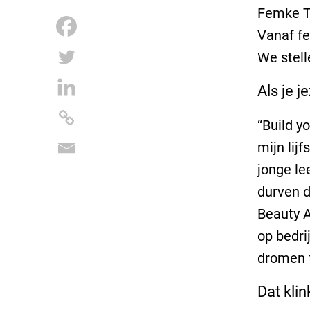
Femke T
Vanaf fe
We stell
Als je 
“Build y
mijn lij
jonge le
durven d
Beauty A
op bedri
dromen t
Dat klin