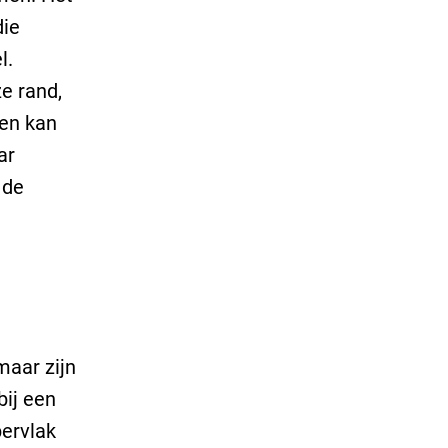
die
l.
e rand,
men kan
ar
 de
maar zijn
bij een
pervlak