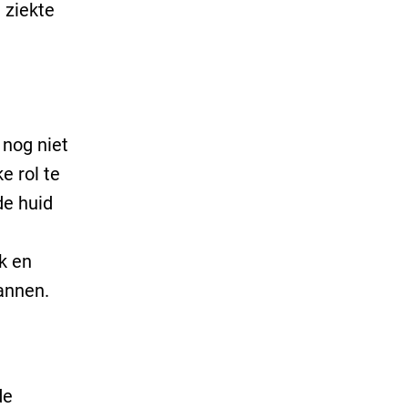
 ziekte
 nog niet
e rol te
de huid
ik en
annen.
de