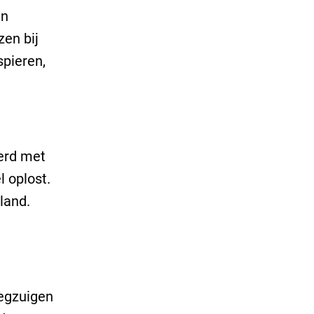
jn
en bij
spieren,
eerd met
l oplost.
land.
wegzuigen