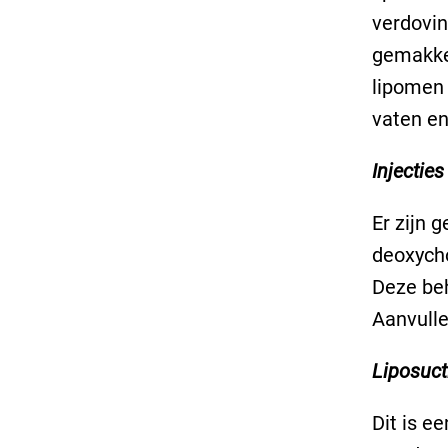
verdovin
gemakkel
lipomen 
vaten e
Injecties
Er zijn 
deoxycho
Deze beh
Aanvulle
Liposuct
Dit is e