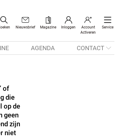
Zoeken
Nieuwsbrief
Magazine
Inloggen
Account
Service
Activeren
INE
AGENDA
CONTACT
’ of
g die
l op de
n geen
nd zijn
r niet