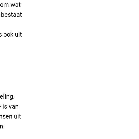
poom wat
 bestaat
s ook uit
eling.
 is van
nsen uit
an