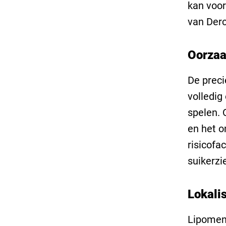
kan voor
van Der
Oorza
De preci
volledig
spelen. 
en het o
risicofa
suikerzi
Lokali
Lipomen 