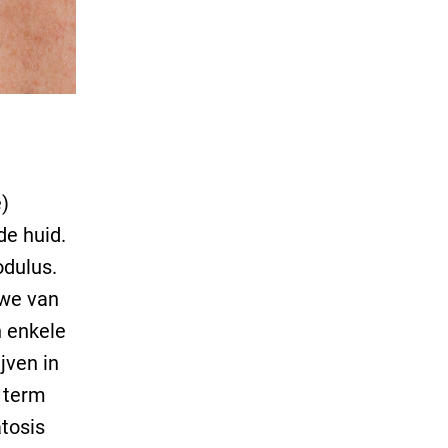
)
de huid.
odulus.
 we van
n enkele
jven in
e term
tosis