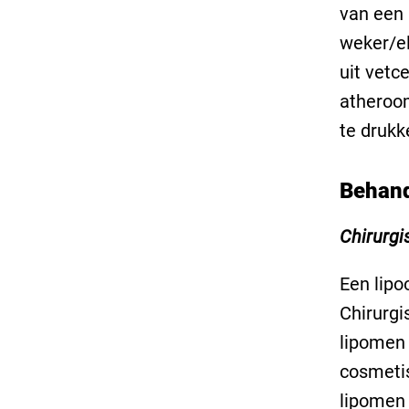
van een 
weker/el
uit vetc
atheroom
te drukk
Behand
Chirurgi
Een lipo
Chirurgi
lipomen 
cosmetis
lipomen 