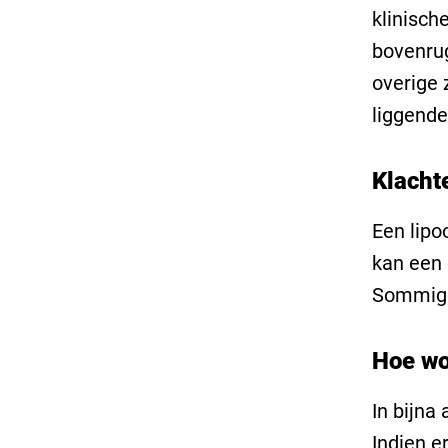
klinisch
bovenrug
overige 
liggende
Klacht
Een lipo
kan een 
Sommige
Hoe wo
In bijna
Indien e