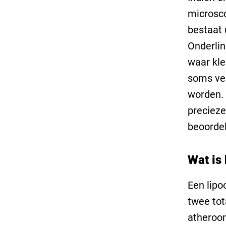
microsco
bestaat 
Onderlin
waar kle
soms ver
worden.
precieze
beoordel
Wat is
Een lipo
twee tot
atheroom