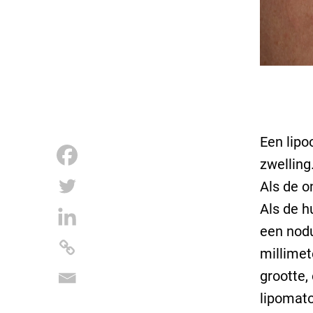
Een lipo
zwelling
Als de o
Als de h
een nodu
millimet
grootte,
lipomato