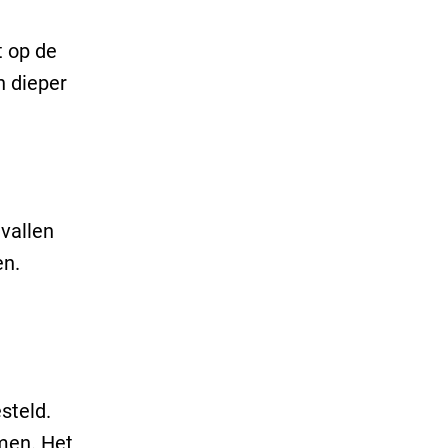
t op de
n dieper
vallen
en.
steld.
omen. Het