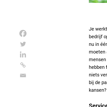
Je werkt
bedrijf 
nu in éé
moeten a
mensen h
hebben f
niets ve
bij de p
kansen? 
Servic