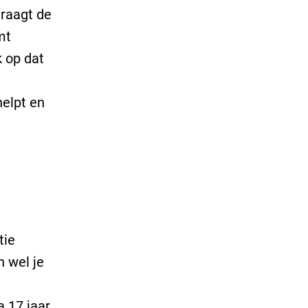
vraagt de
mt
k op dat
elpt en
tie
n wel je
a 17 jaar