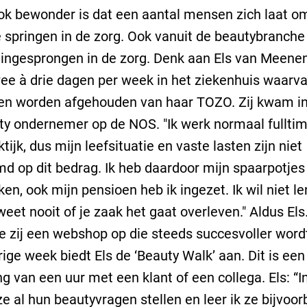
ok bewonder is dat een aantal mensen zich laat 
e springen in de zorg. Ook vanuit de beautybranche 
ngesprongen in de zorg. Denk aan Els van Meenen.
ee à drie dagen per week in het ziekenhuis waarv
en worden afgehouden van haar TOZO. Zij kwam in
ty ondernemer op de NOS. "Ik werk normaal fulltim
tijk, dus mijn leefsituatie en vaste lasten zijn niet
d op dit bedrag. Ik heb daardoor mijn spaarpotje
en, ook mijn pensioen heb ik ingezet. Ik wil niet le
weet nooit of je zaak het gaat overleven." Aldus Els
te zij een webshop op die steeds succesvoller word
rige week biedt Els de ‘Beauty Walk’ aan. Dit is een
g van een uur met een klant of een collega. Els: “I
e al hun beautyvragen stellen en leer ik ze bijvoor