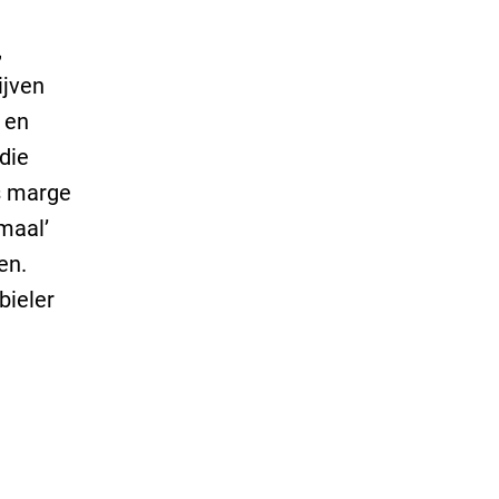
,
ijven
 en
die
s marge
rmaal’
en.
bieler