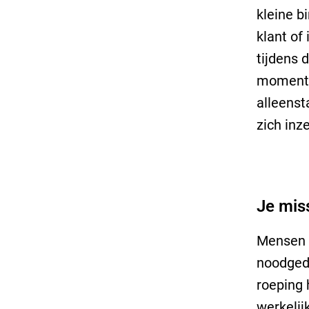
kleine b
klant of
tijdens 
moment a
alleenst
zich inz
Je mis
Mensen d
noodgedw
roeping 
werkelij