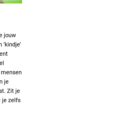
je jouw
‘kindje’
ment
el
el mensen
n je
. Zit je
 je zelfs