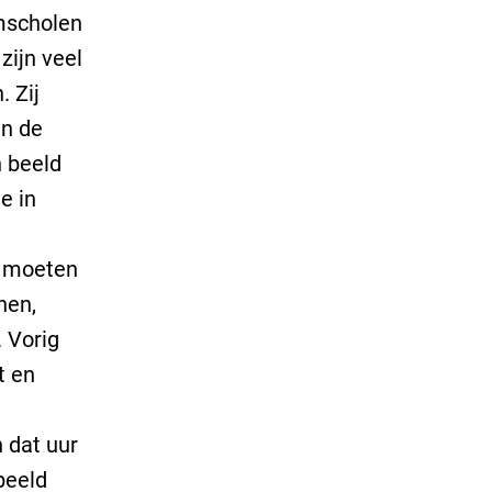
omscholen
zijn veel
 Zij
an de
 beeld
e in
s moeten
nen,
. Vorig
t en
n dat uur
beeld