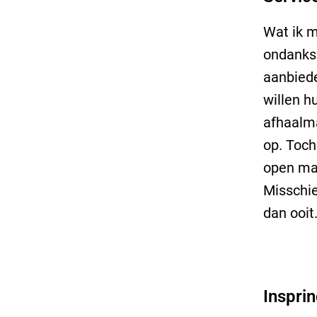
Wat ik m
ondanks 
aanbiede
willen h
afhaalma
op. Toch
open mag
Misschie
dan ooit
Inspri