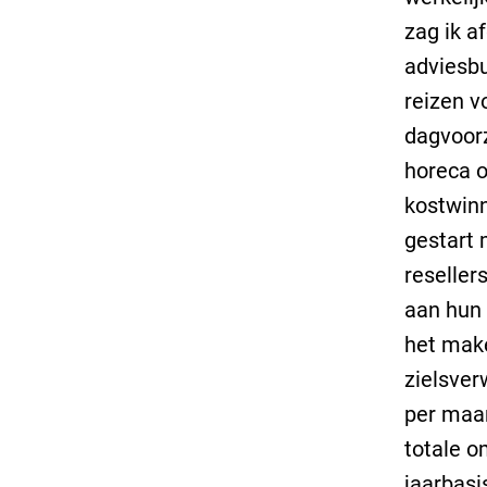
zag ik a
adviesbu
reizen v
dagvoorz
horeca o
kostwinn
gestart 
reseller
aan hun 
het make
zielsver
per maan
totale o
jaarbasi