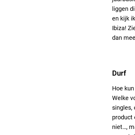
liggen d
en kijk i
Ibiza! Z
dan me
Durf
Hoe kun 
Welke vo
singles,
product 
niet…, m