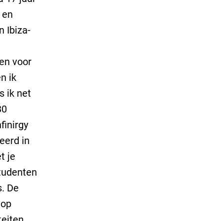
 en
 Ibiza-
gen voor
n ik
 ik net
30
finirgy
eerd in
t je
studenten
s. De
 op
teiten