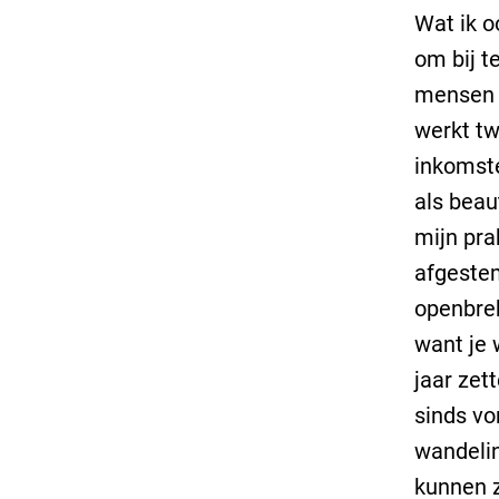
Wat ik o
om bij t
mensen i
werkt tw
inkomst
als beau
mijn prak
afgestem
openbrek
want je 
jaar zet
sinds vo
wandelin
kunnen z