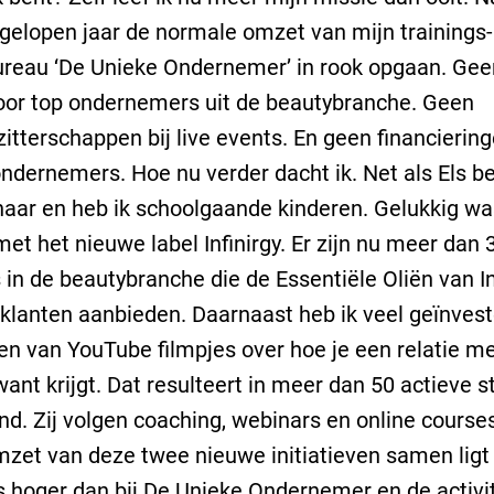
fgelopen jaar de normale omzet van mijn trainings-
reau ‘De Unieke Ondernemer’ in rook opgaan. Geen
oor top ondernemers uit de beautybranche. Geen
itterschappen bij live events. En geen financierin
ndernemers. Hoe nu verder dacht ik. Net als Els be
aar en heb ik schoolgaande kinderen. Gelukkig was
met het nieuwe label Infinirgy. Er zijn nu meer dan 
s in de beautybranche die de Essentiële Oliën van In
klanten aanbieden. Daarnaast heb ik veel geïnvest
n van YouTube filmpjes over hoe je een relatie me
want krijgt. Dat resulteert in meer dan 50 actieve 
d. Zij volgen coaching, webinars en online course
mzet van deze twee nieuwe initiatieven samen ligt
s hoger dan bij De Unieke Ondernemer en de activi