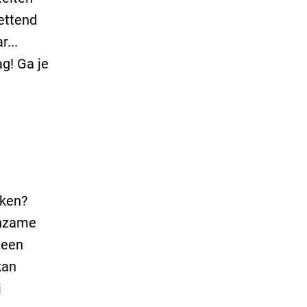
zettend
r...
ag! Ga je
aken?
eenzame
 een
kan
j