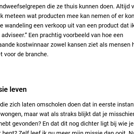
indweefselgrepen die ze thuis kunnen doen. Altijd 
 ik meteen wat producten mee kan nemen of er ko
de wandeling een verkoop uit van een product dat i
dviseer.” Een prachtig voorbeeld van hoe een
aande kostwinnaar zowel kansen ziet als mensen h
et voor de branche.
sie leven
ie zich laten omscholen doen dat in eerste instan
ongen, maar wat als straks blijkt dat je misschie
hebt gevonden? En dat dit nog dichter ligt bij wie je
k bent? Zelf leef ik nu meer mijn missie dan ooit. N