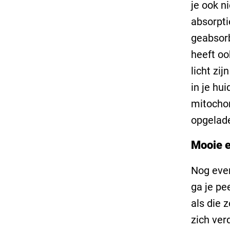
je ook n
absorpti
geabsorb
heeft oo
licht zi
in je hu
mitochon
opgelad
Mooie e
Nog even
ga je pe
als die z
zich ver