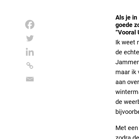
Als je i
goede z
“Vooral 
Ik weet 
de echte
Jammer 
maar ik 
aan over
winterma
de weerb
bijvoorb
Met een 
zodra de