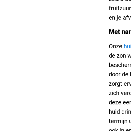
fruitzuu
en je a
Met nam
Onze
hu
de zon w
bescher
door de 
zorgt er
zich ver
deze een
huid dri
termijn 
ook in e