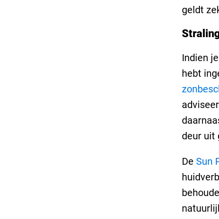
geldt ze
Stralin
Indien j
hebt ing
zonbesc
adviseer
daarnaa
deur uit
De
Sun 
huidver
behoude
natuurli