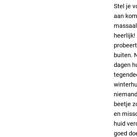
Stel je 
aan kome
massaal 
heerlijk
probeert
buiten. 
dagen hu
tegendee
winterhu
niemand 
beetje z
en missc
huid ver
goed doe