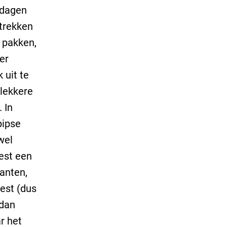
edagen
trekken
e pakken,
er
 uit te
lekkere
 In
pipse
wel
est een
lanten,
eest (dus
 dan
r het