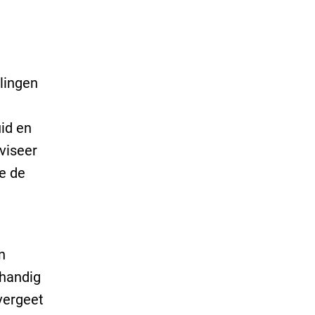
lingen
id
en
viseer
e de
n
rhandig
 vergeet