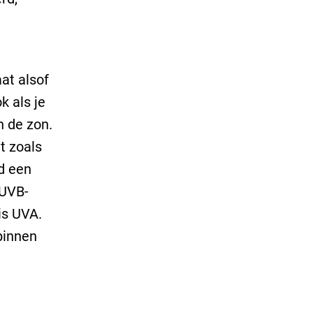
at alsof
k als je
n de zon.
t zoals
d een
 UVB-
is UVA.
binnen