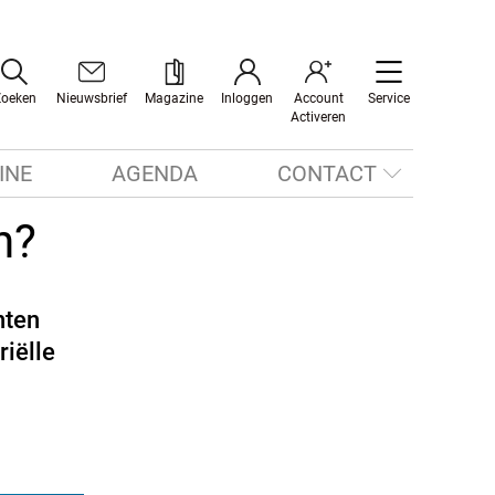
Zoeken
Nieuwsbrief
Magazine
Inloggen
Account
Service
Activeren
INE
AGENDA
CONTACT
n?
nten
iëlle