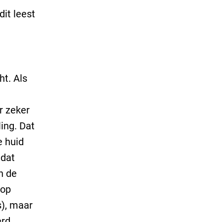
dit leest
ht. Als
r zeker
ing. Dat
e huid
mdat
n de
 op
s), maar
rd,