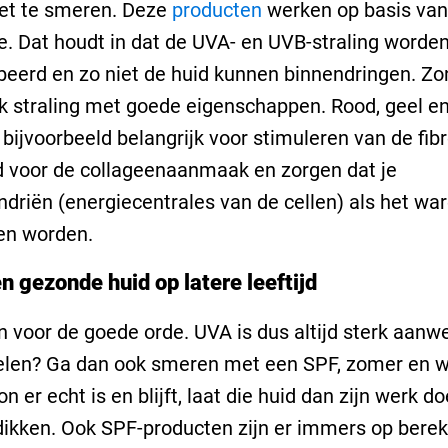
iet te smeren. Deze
producten
werken op basis van
e. Dat houdt in dat de UVA- en UVB-straling worde
eerd en zo niet de huid kunnen binnendringen. Zon
k straling met goede eigenschappen. Rood, geel e
jn bijvoorbeeld belangrijk voor stimuleren van de fib
id voor de collageenaanmaak en zorgen dat je
driën (energiecentrales van de cellen) als het wa
en worden.
n gezonde huid op latere leeftijd
 voor de goede orde. UVA is dus altijd sterk aanwe
elen? Ga dan ook smeren met een SPF, zomer en w
on er echt is en blijft, laat die huid dan zijn werk d
dikken. Ook SPF-producten zijn er immers op bere