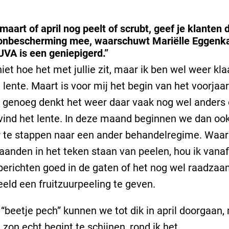
n maart of april nog peelt of scrubt, geef je klanten
onbescherming mee, waarschuwt Mariëlle Eggenk
UVA is een geniepigerd.”
niet hoe het met jullie zit, maar ik ben wel weer kla
 lente. Maart is voor mij het begin van het voorjaar
genoeg denkt het weer daar vaak nog wel anders 
vind het lente. In deze maand beginnen we dan ook
 te stappen naar een ander behandelregime. Waar
anden in het teken staan van peelen, hou ik vana
erichten goed in de gaten of het nog wel raadzaa
eeld een fruitzuurpeeling te geven.
“beetje pech” kunnen we tot dik in april doorgaan,
 zon echt begint te schijnen, rond ik het