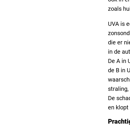
zoals hu
UVA is e
zonsonde
die er ni
in de au
De A in 
de B in 
waarschu
straling
De schad
en klopt
Prachti