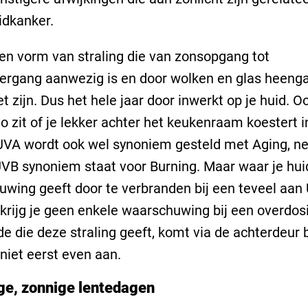
idkanker.
en vorm van straling die van zonsopgang tot
rgang aanwezig is en door wolken en glas heenga
et zijn. Dus het hele jaar door inwerkt op je huid. Oo
to zit of je lekker achter het keukenraam koestert i
UVA wordt ook wel synoniem gesteld met Aging, ne
UVB synoniem staat voor Burning. Maar waar je hui
wing geeft door te verbranden bij een teveel aan
, krijg je geen enkele waarschuwing bij een overdos
e die deze straling geeft, komt via de achterdeur 
 niet eerst even aan.
ge, zonnige lentedagen