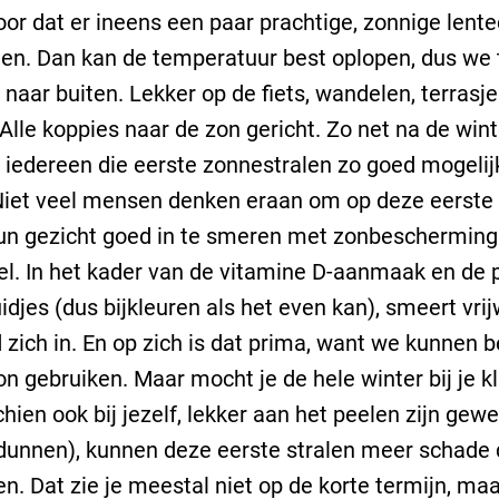
voor dat er ineens een paar prachtige, zonnige lent
n. Dan kan de temperatuur best oplopen, dus we 
naar buiten. Lekker op de fiets, wandelen, terrasj
! Alle koppies naar de zon gericht. Zo net na de wint
 iedereen die eerste zonnestralen zo goed mogelijk
Niet veel mensen denken eraan om op deze eerste 
n gezicht goed in te smeren met zonbescherming.
l. In het kader van de vitamine D-aanmaak en de 
idjes (dus bijkleuren als het even kan), smeert vrij
zich in. En op zich is dat prima, want we kunnen b
on gebruiken. Maar mocht je de hele winter bij je k
hien ook bij jezelf, lekker aan het peelen zijn gew
dunnen), kunnen deze eerste stralen meer schade
n. Dat zie je meestal niet op de korte termijn, maa