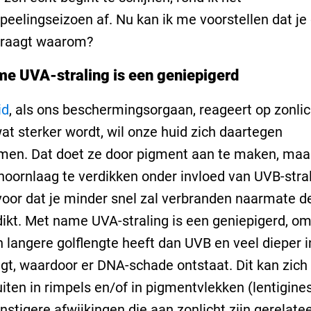
rpeelingseizoen af. Nu kan ik me voorstellen dat je 
fvraagt waarom?
e UVA-straling is een geniepigerd
id
, als ons beschermingsorgaan, reageert op zonlic
at sterker wordt, wil onze huid zich daartegen
men. Dat doet ze door pigment aan te maken, maa
hoornlaag te verdikken onder invloed van UVB-stral
voor dat je minder snel zal verbranden naarmate d
dikt. Met name UVA-straling is een geniepigerd, o
 langere golflengte heeft dan UVB en veel dieper i
ngt, waardoor er DNA-schade ontstaat. Dit kan zich
uiten in rimpels en/of in pigmentvlekken (lentigine
rnstigere afwijkingen die aan zonlicht zijn gerelatee