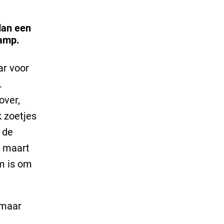
 dan een
amp.
ar voor
.
over,
 zoetjes
 de
f maart
m is om
 maar