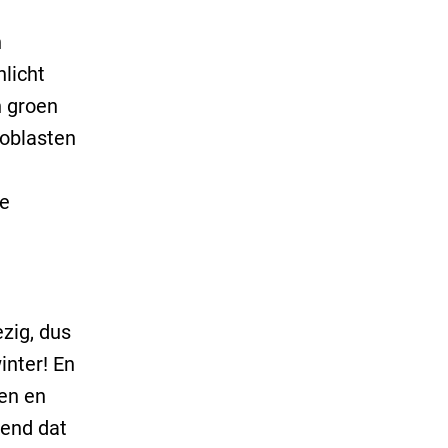
n
licht
n groen
roblasten
re
zig, dus
inter! En
oen en
kend dat