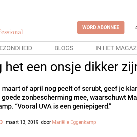
WORD ABONNEE
essional
EZONDHEID
BLOGS
IN HET MAGAZ
het een onsje dikker zij
n maart of april nog peelt of scrubt, geef je kla
 goede zonbescherming mee, waarschuwt Mar
mp. “Vooral UVA is een geniepigerd.”
D
maart 13, 2019
door
Mariëlle Eggenkamp