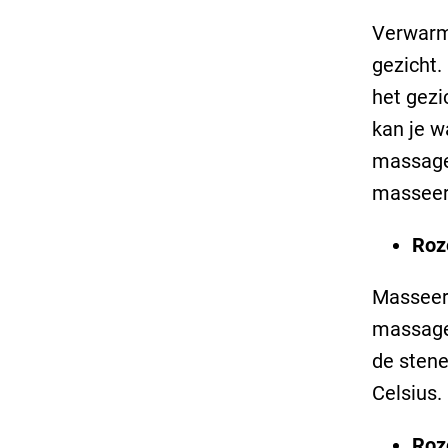
Verwarm 
gezicht.
het gezi
kan je w
massage
masseer 
Roz
Masseer 
massage
de stene
Celsius.
Roz