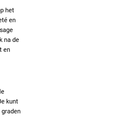
p het
eté en
ssage
k na de
t en
le
Je kunt
0 graden