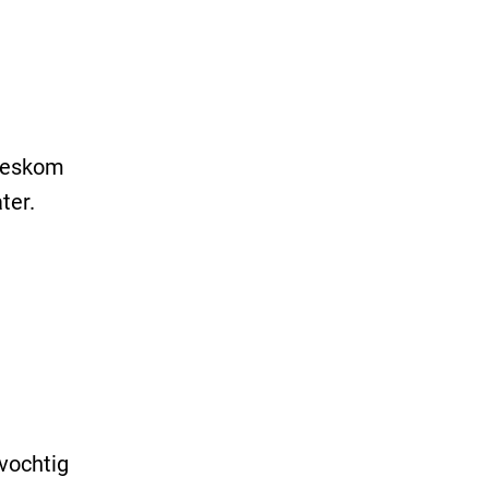
reskom
ter.
evochtig