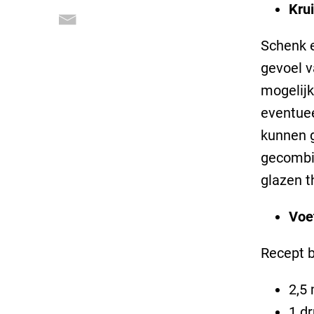
Krui
Schenk e
gevoel v
mogelijk
eventuee
kunnen g
gecombi
glazen t
Voe
Recept b
2,5 
1 dr