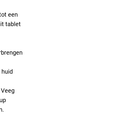
tot een
it tablet
erbrengen
 huid
. Veeg
-up
n.