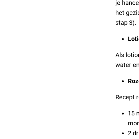
je hand
het gez
stap 3).
Lot
Als loti
water en
Roz
Recept r
15 m
mor
2 dr