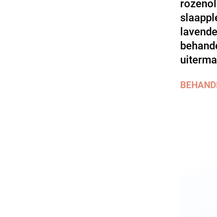
rozenol
slaappl
lavende
behande
uiterma
BEHAND