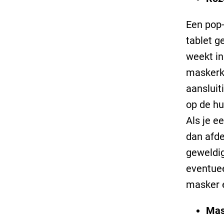
Een pop
tablet ge
weekt in
maskerk
aansluit
op de hu
Als je e
dan afde
geweldig
eventuee
masker e
Mas