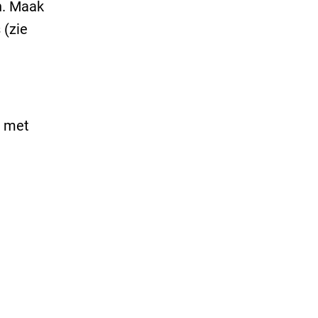
n. Maak
 (zie
t met