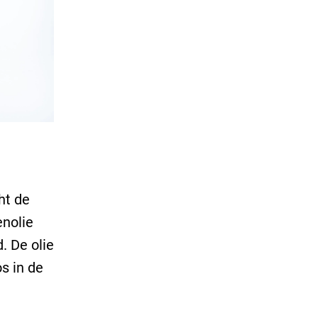
ht de
enolie
. De olie
s in de