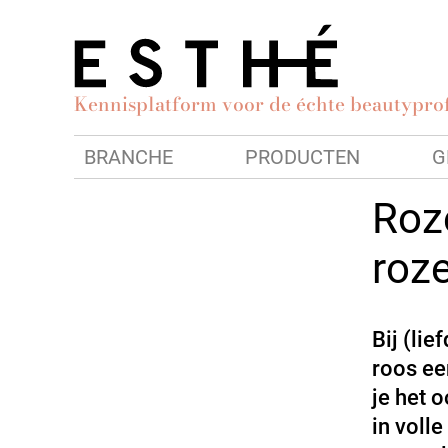
Kennisplatform voor de échte beautyprof
BRANCHE
PRODUCTEN
G
Roz
roz
Bij (lie
roos ee
je het o
in volle