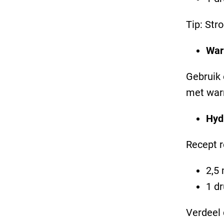
Tip: Str
War
Gebruik
met warm
Hydr
Recept r
2,5 
1 dr
Verdeel 