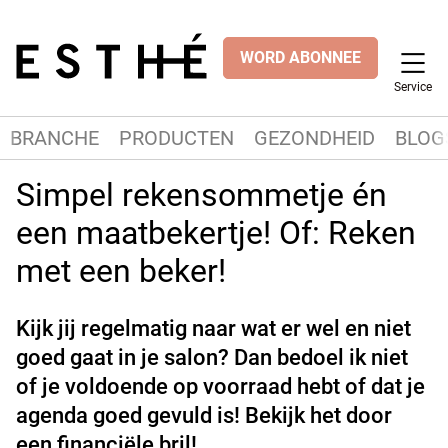
WORD ABONNEE
Service
BRANCHE
PRODUCTEN
GEZONDHEID
BLOG
Simpel rekensommetje én
een maatbekertje! Of: Reken
met een beker!
Kijk jij regelmatig naar wat er wel en niet
goed gaat in je salon? Dan bedoel ik niet
of je voldoende op voorraad hebt of dat je
agenda goed gevuld is! Bekijk het door
een financiële bril!