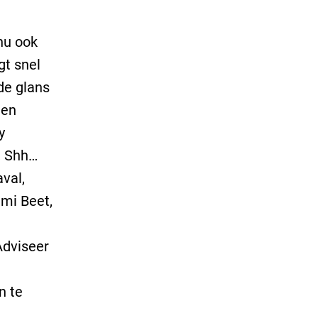
nu ook
gt snel
de glans
den
y
, Shh…
aval,
ami Beet,
Adviseer
n te