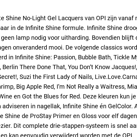
ite Shine No-Light Gel Lacquers van OPI zijn vanaf 
aar in de Infinite Shine formule. Infinite Shine droo
 geen lamp nodig voor uitharding. Bovendien blijft 
dagen onveranderd mooi. De volgende classics wor
rd in Infinite Shine: Passion, Bubble Bath, Tickle M
, Berlin There Done That, You Don’t Know Jacques!
Secret!, Suzi the First Lady of Nails, Live.Love.Carn
rimp, Big Apple Red, I’m Not Really a Waitress, Mi
ine en Got the Blues for Red. Deze kleuren kun je
 adviseren in nagellak, Infinite Shine én GelColor. 
nite Shine de ProStay Primer en Gloss voor elf dagen
zier. Dit complete drie-stappen-systeem is snel aa
 en kan eenvoudig verwijderd worden met de OPI