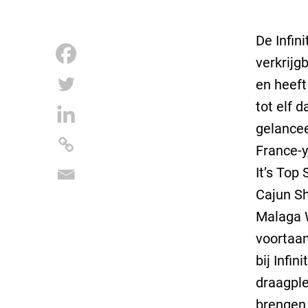
De Infin
verkrijgb
en heeft
tot elf 
gelancee
France-y
It’s Top 
Cajun Sh
Malaga W
voortaan
bij Infi
draagple
brengen