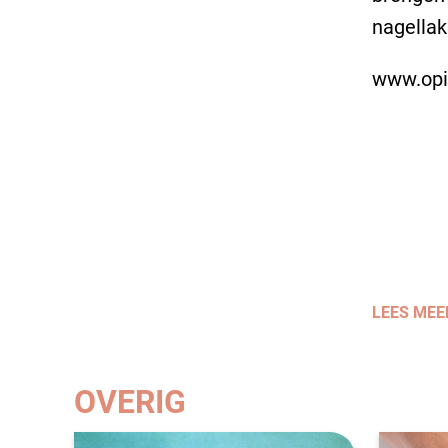
nagella
www.opi
LEES MEE
OVERIG