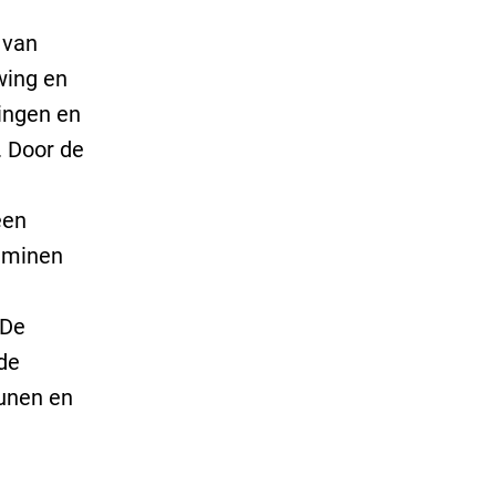
 van
wing en
kingen en
. Door de
een
taminen
e
 De
de
eunen en