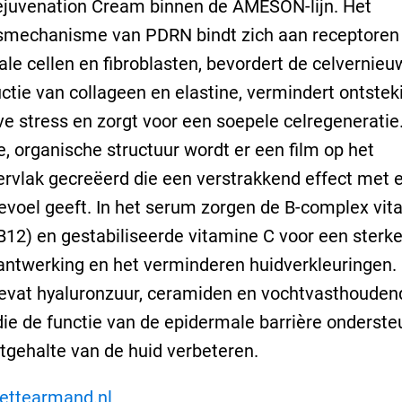
juvenation Cream binnen de AMESON-lijn. Het
smechanisme van PDRN bindt zich aan receptoren
le cellen en fibroblasten, bevordert de celvernieu
ctie van collageen en elastine, vermindert ontste
ve stress en zorgt voor een soepele celregeneratie
, organische structuur wordt er een film op het
rvlak gecreëerd die een verstrakkend effect met 
gevoel geeft. In het serum zorgen de B-complex vi
 B12) en gestabiliseerde vitamine C voor een sterk
antwerking en het verminderen huidverkleuringen.
evat hyaluronzuur, ceramiden en vochtvasthouden
die de functie van de epidermale barrière onderst
tgehalte van de huid verbeteren.
iettearmand.nl