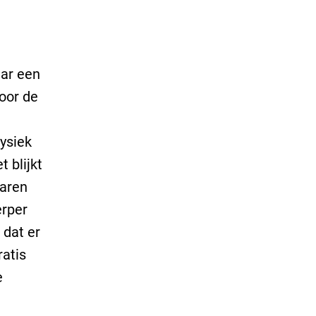
aar een
voor de
ysiek
 blijkt
jaren
erper
 dat er
ratis
e