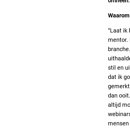
omheen.
Waarom b
“Laat ik
mentor. 
branche.
uithaald
stil en 
dat ik g
gemerkt.
dan ooit
altijd m
webinars
mensen a