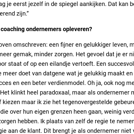
 je eerst jezelf in de spiegel aankijken. Dat kan b
erend zijn.”
 coaching ondernemers opleveren?
oven omschreven: een fijner en gelukkiger leven, 
meer gemak, minder zorgen. Het gevoel dat je er ni
oor staat of op een eilandje vertoeft. Een succesvol 
e meer doet van datgene wat je gelukkig maakt en
ces en een beter verdienmodel. Oh ja, ook nog met
 Het klinkt heel paradoxaal, maar als ondernemer 
lf kiezen maar ik zie het tegenovergestelde gebeure
ie over hun eigen grenzen heen gaan, weinig ver
zorgen hebben. Ik plaats van zelf de regie te nemen
gie aan de klant. Dit brengt je als ondernemer niet 