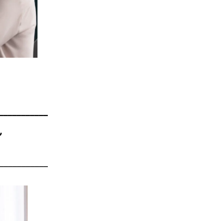
___________
’
___________