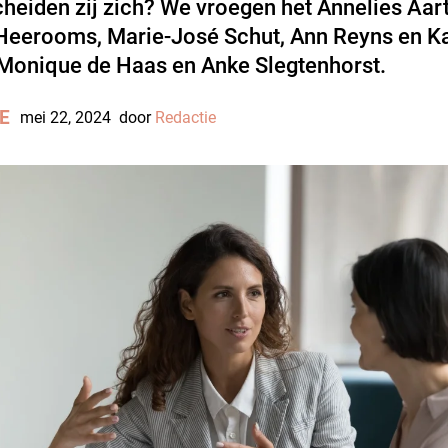
heiden zij zich? We vroegen het Annelies Aart
Heerooms, Marie-José Schut, Ann Reyns en Ka
 Monique de Haas en Anke Slegtenhorst.
E
mei 22, 2024
door
Redactie