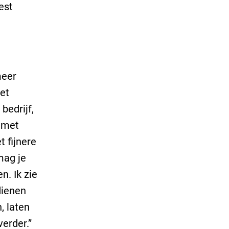
est
meer
et
bedrijf,
 met
 fijnere
mag je
n. Ik zie
dienen
, laten
verder.”