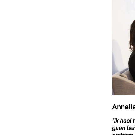
Anneli
"Ik haal
gaan ben