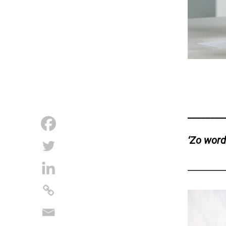
________
‘Zo word
________