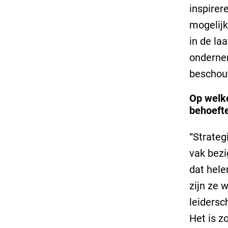
inspirer
mogelijk
in de la
ondernem
beschou
Op welke
behoeft
“Strateg
vak bez
dat hele
zijn ze 
leidersc
Het is z