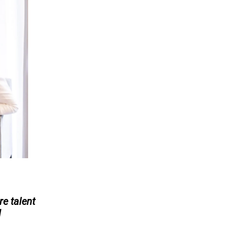
e talent
l