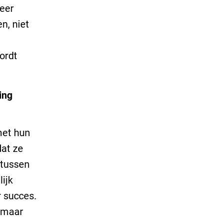
meer
n, niet
ordt
ing
met hun
at ze
ntussen
ijk
r succes.
, maar