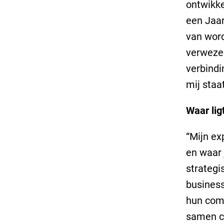
ontwikke
een Jaar
van wor
verwezen
verbindi
mij staa
Waar lig
“Mijn ex
en waar 
strategi
business
hun comf
samen c