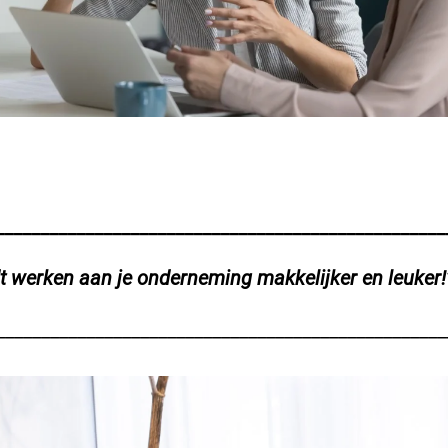
__________________________________________________
t werken aan je onderneming makkelijker en leuker!
__________________________________________________