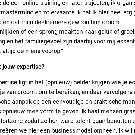
lde een online training en later trajecten, ik organ
mastermind en zo ervaarde ik dat ik hier heel erg 
d en dat mijn deelnemers gewoon hun droom
lijkten of een sprong maakten naar geluk of groei
ng en het familiegevoel zijn daarbij voor mij essenti
t altijd de mens voorop.”
t jouw expertise?
pertise ligt in het (opnieuw) helder krijgen wie je e
je van droomt om te bereiken, en daar vervolgens
sche aanpak op een eenvoudige en praktische mani
 opnieuw mee vorm te geven. Ik haal mensen graa
ortzone zodat ze hun ware talent gaan benutten 
reëren we hier een businessmodel omheen. Ik wi