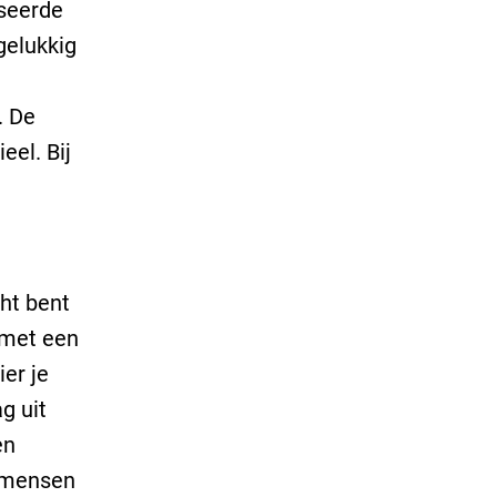
iseerde
gelukkig
. De
eel. Bij
cht bent
 met een
er je
g uit
en
l mensen