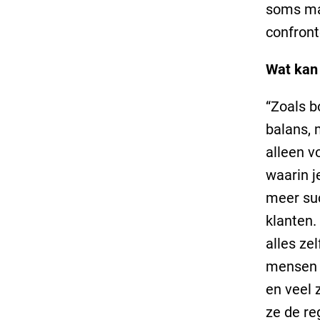
soms mag
confront
Wat kan
“Zoals b
balans, 
alleen v
waarin j
meer suc
klanten.
alles ze
mensen d
en veel 
ze de re